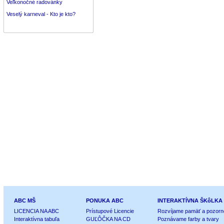
Veľkonočné radovánky
Veselý karneval - Kto je kto?
ABC MŠ
PONUKA ABC
INTERAKTÍVNA ŠKôLKA
LICENCIA NA ABC
Prístupové Licencie
Rozvíjame pamäť a pozorn
Interaktívna tabuľa
GUĽÔČKA NA CD
Poznávame farby a tvary