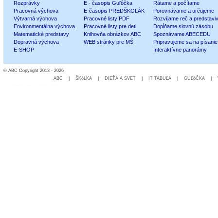
Rozprávky
E - časopis Guľôčka
Rátame a počítame
Pracovná výchova
E-časopis PREDŠKOLÁK
Porovnávame a určujeme
Výtvarná výchova
Pracovné listy PDF
Rozvíjame reč a predstavi
Environmentálna výchova
Pracovné listy pre deti
Dopĺňame slovnú zásobu
Matematické predstavy
Knihovňa obrázkov ABC
Spoznávame ABECEDU
Dopravná výchova
WEB stránky pre MŠ
Pripravujeme sa na písanie
E-SHOP
Interaktívne panorámy
© ABC Copyright 2013 - 2026
ABC
|
ŠKôLKA
|
DIEŤA A SVET
|
IT TABUĽA
|
GUĽôČKA
|