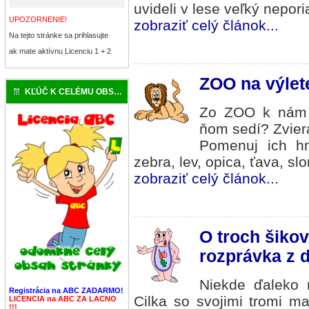
uvideli v lese veľký nepor
UPOZORNENIE!
zobraziť celý článok...
Na tejto stránke sa prihlasujte
ak mate aktívnu Licenciu 1 + 2
ZOO na výlete
KĽÚČ K CELÉMU OBSAHU
Zo ZOO k nám i
ňom sedí? Zvier
Pomenuj ich hne
zebra, lev, opica, ťava, sl
zobraziť celý článok...
O troch šikov
rozprávka z 
Niekde ďaleko n
Registrácia na ABC ZADARMO!
Cilka so svojimi tromi ma
LICENCIA na ABC ZA LACNO
!!!