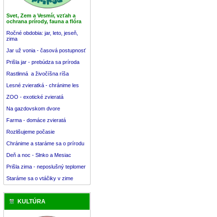
Svet, Zem a Vesmír, vzťah a
ochrana prírody, fauna a flóra
Ročné obdobia: jar, leto, jeseň,
zima
Jar už vonia - časová postupnosť
Prišla jar - prebúdza sa príroda
Rastlinná a živočíšna ríša
Lesné zvieratká - chránime les
ZOO - exotické zvieratá
Na gazdovskom dvore
Farma - domáce zvieratá
Rozlišujeme počasie
Chránime a staráme sa o prírodu
Deň a noc - Slnko a Mesiac
Prišla zima - neposlušný teplomer
Staráme sa o vtáčiky v zime
KULTÚRA