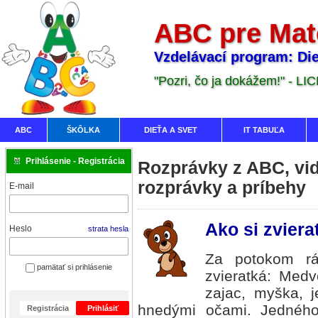
ABC pre Mat
Vzdelávací program: Die
"Pozri, čo ja dokážem!" - LI
ABC
ŠKÔLKA
DIEŤA A SVET
IT TABUĽA
Prihlásenie - Registrácia
Rozprávky z ABC, vid
rozprávky a príbehy
E-mail
Ako si zviera
Heslo
strata hesla
Za potokom rás
pamätať si prihlásenie
zvieratká: Medve
zajac, myška, j
hnedými očami. Jedného 
Registrácia
Prihlásiť