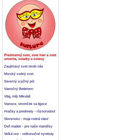
Predmetný svet, svet hier a svet
umenia, sviatky a oslavy
Zaujímavý svet okolo nás
Morský vodný svet
Severný a južný pól
Vianočný Betlehem
Vitaj, milý Mikuláš
Vianoce, stromček sa ligoce
Hračky a predmety - rôznorodosť
Slovensko - moja rodná vlasť
Deň matiek - pre naše mamičky
Veľká noc - veľkonočné symboly