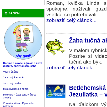
Roman, kvička Linda a 
spokojne, nažívali, gaz
všetko, čo potrebovali...
JA SOM
zobraziť celý článok...
Žaba tučná a
V malom rybníčku
Pozrite si vide
tučná ako býk.
Rodina a okolie, zdravie a život
dieťaťa, spoznaj sám seba
zobraziť celý článok...
Vitaj v škôlke
Ja a moji kamaráti
Ja a moja rodina
Betlehemská 
Moje bydlisko a okolie
Jezuliatka – 
Moje telo - časti tela, tváre a
zmysly
Na ďalekom výc
Zdravá výživa - Pyramída
potravín