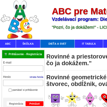
ABC pre Mat
Vzdelávací program: Die
"Pozri, čo ja dokážem!" - LI
ABC
ŠKÔLKA
DIEŤA A SVET
IT TABUĽA
Prihlásenie - Registrácia
Rovinné a priestorov
čo ja dokážem."
E-mail
Rovinné geometrické t
Heslo
strata hesla
štvorec, obdĺžnik, ov
pamätať si prihlásenie
Registrácia
Prihlásiť