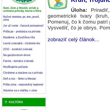
Svet, Zem a Vesmír, vzťah a
Úloha:
Priradiť
ochrana prírody, fauna a flóra
geometrické tvary (kruh,
Ročné obdobia: jar, leto, jeseň,
zima
Pomenuj, čo k čomu patrí
Jar už vonia - časová postupnosť
Vysvetliť, čo je obrys. P
Prišla jar - prebúdza sa príroda
Rastlinná a živočíšna ríša
zobraziť celý článok...
Lesné zvieratká - chránime les
ZOO - exotické zvieratá
Na gazdovskom dvore
Farma - domáce zvieratá
Rozlišujeme počasie
Chránime a staráme sa o prírodu
Deň a noc - Slnko a Mesiac
Prišla zima - neposlušný teplomer
Staráme sa o vtáčiky v zime
KULTÚRA