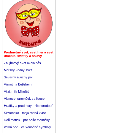
Predmetný svet, svet hier a svet
umenia, sviatky a oslavy
Zaujímavý svet okolo nás
Morský vodný svet
Severný a južný pól
Vianočný Betlehem
Vitaj, milý Mikuláš
Vianoce, stromček sa ligoce
Hračky a predmety - rôznorodosť
Slovensko - moja rodná vlasť
Deň matiek - pre naše mamičky
Veľká noc - veľkonočné symboly