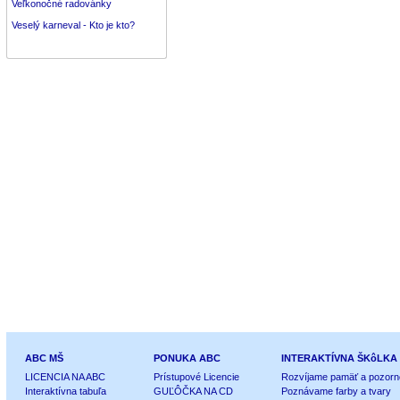
Veľkonočné radovánky
Veselý karneval - Kto je kto?
ABC MŠ
PONUKA ABC
INTERAKTÍVNA ŠKôLKA
LICENCIA NA ABC
Prístupové Licencie
Rozvíjame pamäť a pozorn
Interaktívna tabuľa
GUĽÔČKA NA CD
Poznávame farby a tvary