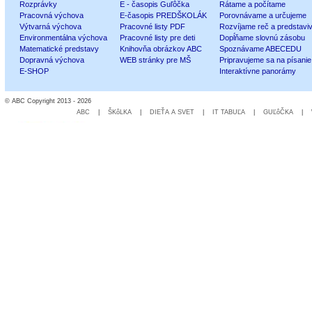
Rozprávky
E - časopis Guľôčka
Rátame a počítame
Pracovná výchova
E-časopis PREDŠKOLÁK
Porovnávame a určujeme
Výtvarná výchova
Pracovné listy PDF
Rozvíjame reč a predstavi
Environmentálna výchova
Pracovné listy pre deti
Dopĺňame slovnú zásobu
Matematické predstavy
Knihovňa obrázkov ABC
Spoznávame ABECEDU
Dopravná výchova
WEB stránky pre MŠ
Pripravujeme sa na písanie
E-SHOP
Interaktívne panorámy
© ABC Copyright 2013 - 2026
ABC
|
ŠKôLKA
|
DIEŤA A SVET
|
IT TABUĽA
|
GUĽôČKA
|