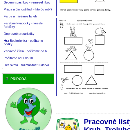
Sedem trpaslíkov - remeselníkov
Práca a činnosti ľudí - kto čo robí?
Farby a miešanie farieb
Farebné kvapôčky - veselé
farbičky
Dopravné prostriedky
Hra Bodkolienka - počítame
bodky
Zábavné čísla - počítame do 6
Počítame od 1 do 10
Deti sveta - rozmanitosť ľudstva
PRÍRODA
Pracovné lis
Kruh, Trojuho