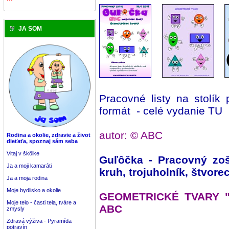
JA SOM
Pracovné listy na stolík
formát - celé vydanie TU
autor: © ABC
Rodina a okolie, zdravie a život
dieťaťa, spoznaj sám seba
Vitaj v škôlke
Guľôčka - Pracovný zoš
Ja a moji kamaráti
kruh, trojuholník, štvore
Ja a moja rodina
Moje bydlisko a okolie
GEOMETRICKÉ TVARY "k
Moje telo - časti tela, tváre a
ABC
zmysly
Zdravá výživa - Pyramída
potravín