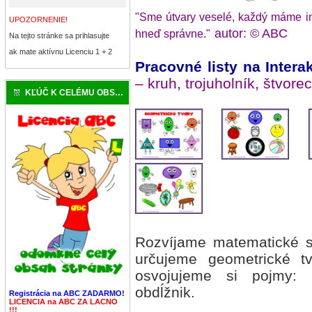
"Sme útvary veselé, každý máme iné
UPOZORNENIE!
autor: © ABC
hneď správne."
Na tejto stránke sa prihlasujte
ak mate aktívnu Licenciu 1 + 2
Pracovné listy na Intera
– kruh, trojuholník, štvorec
KĽÚČ K CELÉMU OBSAHU
Rozvíjame matematické s
určujeme geometrické t
osvojujeme si pojmy: kr
obdĺžnik.
Registrácia na ABC ZADARMO!
LICENCIA na ABC ZA LACNO
!!!