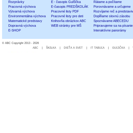
Rozprávky
E - časopis Guľôčka
Rátame a počítame
Pracovná výchova
E-časopis PREDŠKOLÁK
Porovnávame a určujeme
Výtvarná výchova
Pracovné listy PDF
Rozvíjame reč a predstavi
Environmentálna výchova
Pracovné listy pre deti
Dopĺňame slovnú zásobu
Matematické predstavy
Knihovňa obrázkov ABC
Spoznávame ABECEDU
Dopravná výchova
WEB stránky pre MŠ
Pripravujeme sa na písanie
E-SHOP
Interaktívne panorámy
© ABC Copyright 2013 - 2026
ABC
|
ŠKôLKA
|
DIEŤA A SVET
|
IT TABUĽA
|
GUĽôČKA
|