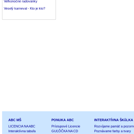
Veľkonočné radovánky
Veselý karneval - Kto je kto?
ABC MŠ
PONUKA ABC
INTERAKTÍVNA ŠKôLKA
LICENCIA NA ABC
Prístupové Licencie
Rozvíjame pamäť a pozorn
Interaktívna tabuľa
GUĽÔČKA NA CD
Poznávame farby a tvary