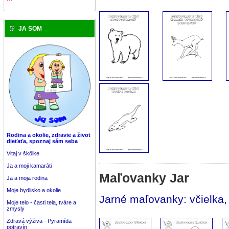
JA SOM
Rodina a okolie, zdravie a život
dieťaťa, spoznaj sám seba
Vitaj v škôlke
Ja a moji kamaráti
Maľovanky Jar
Ja a moja rodina
Moje bydlisko a okolie
Jarné maľovanky: včielka,
Moje telo - časti tela, tváre a
zmysly
Zdravá výživa - Pyramída
potravín