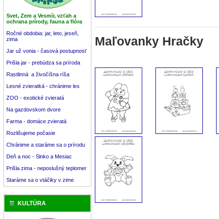
Svet, Zem a Vesmír, vzťah a
ochrana prírody, fauna a flóra
Ročné obdobia: jar, leto, jeseň,
Maľovanky Hračky
zima
Jar už vonia - časová postupnosť
Prišla jar - prebúdza sa príroda
Rastlinná a živočíšna ríša
Lesné zvieratká - chránime les
ZOO - exotické zvieratá
Na gazdovskom dvore
Farma - domáce zvieratá
Rozlišujeme počasie
Chránime a staráme sa o prírodu
Deň a noc - Slnko a Mesiac
Prišla zima - neposlušný teplomer
Staráme sa o vtáčiky v zime
KULTÚRA