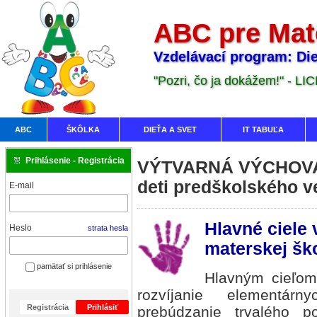
ABC pre Mat
Vzdelávací program: Die
"Pozri, čo ja dokážem!" - LI
ABC
ŠKÔLKA
DIEŤA A SVET
IT TABUĽA
Prihlásenie - Registrácia
VÝTVARNÁ VÝCHOVA 
deti predškolského v
E-mail
Hlavné ciele 
Heslo
strata hesla
materskej šk
pamätať si prihlásenie
Hlavným cieľom
rozvíjanie elementár
Registrácia
Prihlásiť
prebúdzanie trvalého p