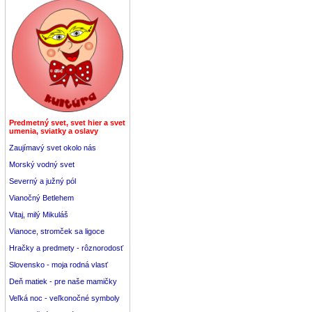
Predmetný svet, svet hier a svet
umenia, sviatky a oslavy
Zaujímavý svet okolo nás
Morský vodný svet
Severný a južný pól
Vianočný Betlehem
Vitaj, milý Mikuláš
Vianoce, stromček sa ligoce
Hračky a predmety - rôznorodosť
Slovensko - moja rodná vlasť
Deň matiek - pre naše mamičky
Veľká noc - veľkonočné symboly