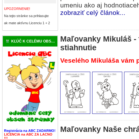
umeniu ako aj hodnotiaceh
UPOZORNENIE!
zobraziť celý článok...
Na tejto stránke sa prihlasujte
ak mate aktívnu Licenciu 1 + 2
Maľovanky Mikuláš -
KĽÚČ K CELÉMU OBSAHU
stiahnutie
Veselého Mikuláša vám p
Maľovanky Naše chrá
Registrácia na ABC ZADARMO!
LICENCIA na ABC ZA LACNO
!!!