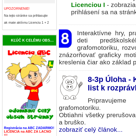
Licenciou I
- zobrazia
UPOZORNENIE!
prihlásení sa na strán
Na tejto stránke sa prihlasujte
ak mate aktívnu Licenciu 1 + 2
Interaktívne hry, p
deti predškols
KĽÚČ K CELÉMU OBSAHU
grafomotoriku, roz
znázorňovať graficky mo
kreslenia čiar ako základ 
8-3p Úloha - 
list k rozprá
Pripravujem
grafomotoriku.
Obtiahni všetky prerušova
a bruško.
zobraziť celý článok...
Registrácia na ABC ZADARMO!
LICENCIA na ABC ZA LACNO
!!!