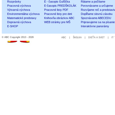
Rozprávky
E - časopis Guľôčka
Rátame a počítame
Pracovná výchova
E-časopis PREDŠKOLÁK
Porovnávame a určujeme
Výtvarná výchova
Pracovné listy PDF
Rozvíjame reč a predstavi
Environmentálna výchova
Pracovné listy pre deti
Dopĺňame slovnú zásobu
Matematické predstavy
Knihovňa obrázkov ABC
Spoznávame ABECEDU
Dopravná výchova
WEB stránky pre MŠ
Pripravujeme sa na písanie
E-SHOP
Interaktívne panorámy
© ABC Copyright 2013 - 2026
ABC
|
ŠKôLKA
|
DIEŤA A SVET
|
IT