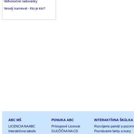
Veľkonočné radovánky
Veselý karneval - Kto je kto?
ABC MŠ
PONUKA ABC
INTERAKTÍVNA ŠKôLKA
LICENCIA NA ABC
Prístupové Licencie
Rozvíjame pamäť a pozorn
Interaktívna tabuľa
GUĽÔČKA NA CD
Poznávame farby a tvary