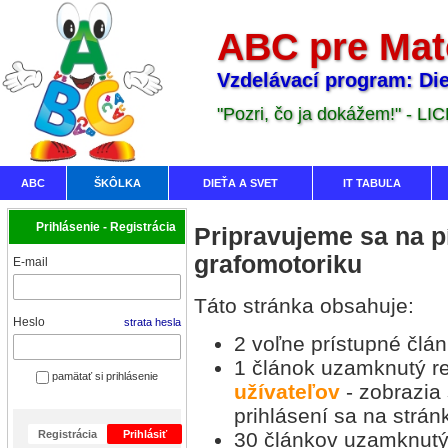
ABC pre Mat
Vzdelávací program: Die
"Pozri, čo ja dokážem!" - LI
ABC
ŠKÔLKA
DIEŤA A SVET
IT TABUĽA
Prihlásenie - Registrácia
Pripravujeme sa na p
grafomotoriku
E-mail
Táto stránka obsahuje:
Heslo
strata hesla
2 voľne prístupné člá
1 článok uzamknutý re
pamätať si prihlásenie
užívateľov
- zobrazia
prihlásení sa na strán
Registrácia
Prihlásiť
30 článkov uzamknutý