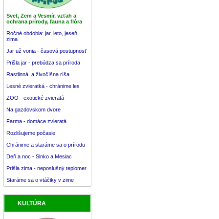
Svet, Zem a Vesmír, vzťah a
ochrana prírody, fauna a flóra
Ročné obdobia: jar, leto, jeseň,
zima
Jar už vonia - časová postupnosť
Prišla jar - prebúdza sa príroda
Rastlinná a živočíšna ríša
Lesné zvieratká - chránime les
ZOO - exotické zvieratá
Na gazdovskom dvore
Farma - domáce zvieratá
Rozlišujeme počasie
Chránime a staráme sa o prírodu
Deň a noc - Slnko a Mesiac
Prišla zima - neposlušný teplomer
Staráme sa o vtáčiky v zime
KULTÚRA