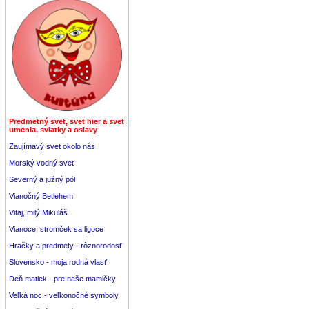
Predmetný svet, svet hier a svet
umenia, sviatky a oslavy
Zaujímavý svet okolo nás
Morský vodný svet
Severný a južný pól
Vianočný Betlehem
Vitaj, milý Mikuláš
Vianoce, stromček sa ligoce
Hračky a predmety - rôznorodosť
Slovensko - moja rodná vlasť
Deň matiek - pre naše mamičky
Veľká noc - veľkonočné symboly