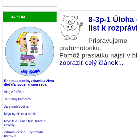
JA SOM
8-3p-1 Úloha 
list k rozprá
Pripravujem
grafomotoriku.
Pomôž prasiatku nájsť v b
zobraziť celý článok...
Rodina a okolie, zdravie a život
dieťaťa, spoznaj sám seba
Vitaj v škôlke
Ja a moji kamaráti
Ja a moja rodina
Moje bydlisko a okolie
Moje telo - časti tela, tváre a
zmysly
Zdravá výživa - Pyramída
potravín