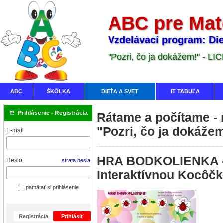
ABC pre Mat
Vzdelávací program: Die
"Pozri, čo ja dokážem!" - LI
ABC
ŠKÔLKA
DIEŤA A SVET
IT TABUĽA
Prihlásenie - Registrácia
Rátame a počítame -
"Pozri, čo ja dokáže
E-mail
HRA BODKOLIENKA - 
Heslo
strata hesla
Interaktívnou Kocôč
pamätať si prihlásenie
Registrácia
Prihlásiť