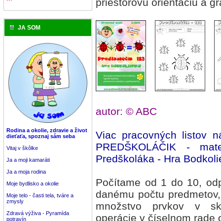
priestorovú orientáciu a g
JA SOM
autor: © ABC
Rodina a okolie, zdravie a život
Viac pracovných listov 
dieťaťa, spoznaj sám seba
PREDŠKOLÁČIK - matema
Vitaj v škôlke
Predškoláka - Hra Bodkol
Ja a moji kamaráti
Ja a moja rodina
Počítame od 1 do 10, odp
Moje bydlisko a okolie
danému počtu predmetov, 
Moje telo - časti tela, tváre a
zmysly
množstvo prvkov v sk
Zdravá výživa - Pyramída
operácie v číselnom rade 
potravín