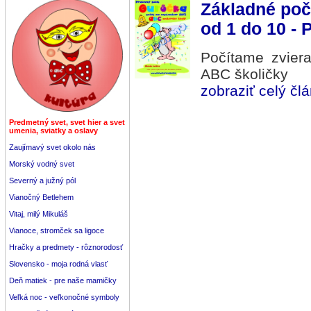
Základné poč
od 1 do 10 - 
Počítame zviera
ABC školičky
zobraziť celý člá
Predmetný svet, svet hier a svet
umenia, sviatky a oslavy
Zaujímavý svet okolo nás
Morský vodný svet
Severný a južný pól
Vianočný Betlehem
Vitaj, milý Mikuláš
Vianoce, stromček sa ligoce
Hračky a predmety - rôznorodosť
Slovensko - moja rodná vlasť
Deň matiek - pre naše mamičky
Veľká noc - veľkonočné symboly