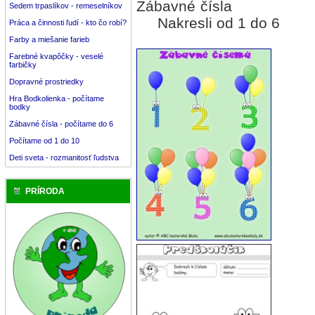
Zábavné čísla
Sedem trpaslíkov - remeselníkov
Nakresli od 1 do 6
Práca a činnosti ľudí - kto čo robí?
Farby a miešanie farieb
Farebné kvapôčky - veselé
farbičky
Dopravné prostriedky
Hra Bodkolienka - počítame
bodky
Zábavné čísla - počítame do 6
Počítame od 1 do 10
Deti sveta - rozmanitosť ľudstva
PRÍRODA