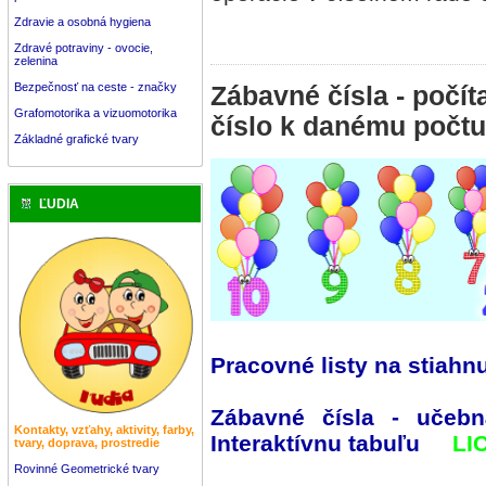
Zdravie a osobná hygiena
Zdravé potraviny - ovocie,
zelenina
Bezpečnosť na ceste - značky
Zábavné čísla - počí
Grafomotorika a vizuomotorika
číslo k danému počt
Základné grafické tvary
ĽUDIA
Pracovné listy na stiahnu
Zábavné čísla - učebn
Kontakty, vzťahy, aktivity, farby,
Interaktívnu tabuľu
LI
tvary, doprava, prostredie
Rovinné Geometrické tvary