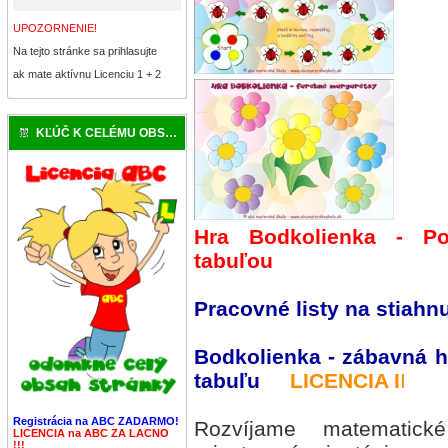
UPOZORNENIE!
Na tejto stránke sa prihlasujte
ak mate aktívnu Licenciu 1 + 2
KĽÚČ K CELÉMU OBSAHU
Hra Bodkolienka
- Po
tabuľou
Pracovné listy na stiahnu
Bodkolienka - zábavná hr
tabuľu
LICENCIA I
I
Registrácia na ABC ZADARMO!
Rozvíjame matematické
LICENCIA na ABC ZA LACNO
!!!