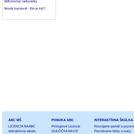
Veľkonočné radovánky
Veselý karneval - Kto je kto?
ABC MŠ
PONUKA ABC
INTERAKTÍVNA ŠKôLKA
LICENCIA NA ABC
Prístupové Licencie
Rozvíjame pamäť a pozorn
Interaktívna tabuľa
GUĽÔČKA NA CD
Poznávame farby a tvary