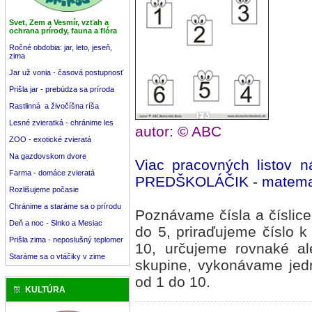
Svet, Zem a Vesmír, vzťah a
ochrana prírody, fauna a flóra
Ročné obdobia: jar, leto, jeseň,
zima
Jar už vonia - časová postupnosť
Prišla jar - prebúdza sa príroda
Rastlinná a živočíšna ríša
Lesné zvieratká - chránime les
autor: © ABC
ZOO - exotické zvieratá
Na gazdovskom dvore
Viac pracovných listov 
Farma - domáce zvieratá
PREDŠKOLÁČIK - matemat
Rozlišujeme počasie
Chránime a staráme sa o prírodu
Poznávame čísla a číslic
Deň a noc - Slnko a Mesiac
do 5, priraďujeme číslo 
Prišla zima - neposlušný teplomer
10, určujeme rovnaké al
Staráme sa o vtáčiky v zime
skupine, vykonávame jed
od 1 do 10.
KULTÚRA