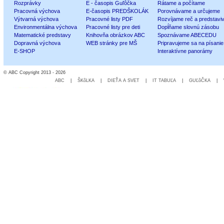
Rozprávky
E - časopis Guľôčka
Rátame a počítame
Pracovná výchova
E-časopis PREDŠKOLÁK
Porovnávame a určujeme
Výtvarná výchova
Pracovné listy PDF
Rozvíjame reč a predstavi
Environmentálna výchova
Pracovné listy pre deti
Dopĺňame slovnú zásobu
Matematické predstavy
Knihovňa obrázkov ABC
Spoznávame ABECEDU
Dopravná výchova
WEB stránky pre MŠ
Pripravujeme sa na písanie
E-SHOP
Interaktívne panorámy
© ABC Copyright 2013 - 2026
ABC
|
ŠKôLKA
|
DIEŤA A SVET
|
IT TABUĽA
|
GUĽôČKA
|