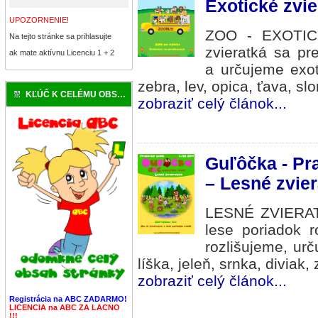
Exotické zvie
UPOZORNENIE!
ZOO - EXOTIC
Na tejto stránke sa prihlasujte
zvieratká sa pr
ak mate aktívnu Licenciu 1 + 2
a určujeme exoti
zebra, lev, opica, ťava, sl
KĽÚČ K CELÉMU OBSAHU
zobraziť celý článok...
Guľôčka - Pr
– Lesné zvier
LESNÉ ZVIERATÁ
lese poriadok r
rozlišujeme, ur
líška, jeleň, srnka, diviak,
zobraziť celý článok...
Registrácia na ABC ZADARMO!
LICENCIA na ABC ZA LACNO
!!!