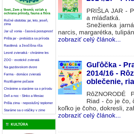
PRIŠLA JAR - Pr
Svet, Zem a Vesmír, vzťah a
ochrana prírody, fauna a flóra
a mláďatká.
Ročné obdobia: jar, leto, jeseň,
Snežienka jarná
zima
narcis, margarétka, tulipán
Jar už vonia - časová postupnosť
zobraziť celý článok...
Prišla jar - prebúdza sa príroda
Rastlinná a živočíšna ríša
Lesné zvieratká - chránime les
ZOO - exotické zvieratá
Guľôčka - Pr
Na gazdovskom dvore
2014/16 - Rô
Farma - domáce zvieratá
oblečenie, ri
Rozlišujeme počasie
Chránime a staráme sa o prírodu
RôZNORODÉ PR
Deň a noc - Slnko a Mesiac
Riad - čo je čo, 
Prišla zima - neposlušný teplomer
koľko je čoho, dokresli, z
Staráme sa o vtáčiky v zime
zobraziť celý článok...
KULTÚRA