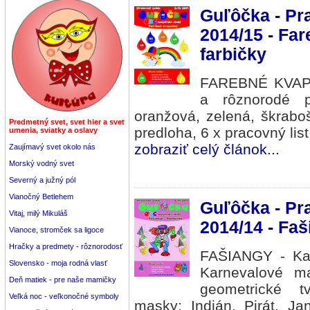
Guľôčka - Pr
2014/15 - Fa
farbičky
FAREBNÉ KVAPôČ
a rôznorodé p
oranžová, zelená, škrabo
Predmetný svet, svet hier a svet
predloha, 6 x pracovný list
umenia, sviatky a oslavy
zobraziť celý článok...
Zaujímavý svet okolo nás
Morský vodný svet
Severný a južný pól
Vianočný Betlehem
Guľôčka - Pr
Vitaj, milý Mikuláš
2014/14 - Faš
Vianoce, stromček sa ligoce
Hračky a predmety - rôznorodosť
FAŠIANGY - Karn
Slovensko - moja rodná vlasť
Karnevalové ma
Deň matiek - pre naše mamičky
geometrické tv
Veľká noc - veľkonočné symboly
masky: Indián, Pirát, Ja