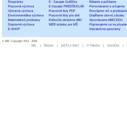
Rozprávky
E - časopis Guľôčka
Rátame a počítame
Pracovná výchova
E-časopis PREDŠKOLÁK
Porovnávame a určujeme
Výtvarná výchova
Pracovné listy PDF
Rozvíjame reč a predstavi
Environmentálna výchova
Pracovné listy pre deti
Dopĺňame slovnú zásobu
Matematické predstavy
Knihovňa obrázkov ABC
Spoznávame ABECEDU
Dopravná výchova
WEB stránky pre MŠ
Pripravujeme sa na písanie
E-SHOP
Interaktívne panorámy
© ABC Copyright 2013 - 2026
ABC
|
ŠKôLKA
|
DIEŤA A SVET
|
IT TABUĽA
|
GUĽôČKA
|