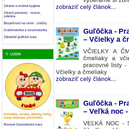
zobraziť celý článok...
Zdravie a osobná hygiena
Zdravé potraviny - ovocie,
zelenina
Bezpečnosť na ceste - značky
Guľôčka - Pra
Grafomotorika a vizuomotorika
Základné grafické tvary
– Včielky a č
VČIELKY A ČME
ĽUDIA
čmeliaky a vči
pracovné listy 
Včielky a čmeliaky
zobraziť celý článok...
Guľôčka - Pra
– Veľká noc - 
Kontakty, vzťahy, aktivity, farby,
tvary, doprava, prostredie
VEĽKÁ NOC - Sv
Rovinné Geometrické tvary