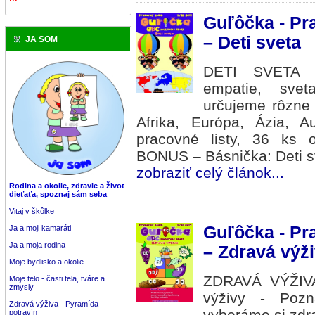
Guľôčka - Pr
– Deti sveta
JA SOM
DETI SVETA - 
empatie, sveta
určujeme rôzne 
Afrika, Európa, Ázia, Au
pracovné listy, 36 ks o
BONUS – Básnička: Deti s
zobraziť celý článok...
Rodina a okolie, zdravie a život
dieťaťa, spoznaj sám seba
Vitaj v škôlke
Guľôčka - Pr
Ja a moji kamaráti
Ja a moja rodina
– Zdravá výž
Moje bydlisko a okolie
ZDRAVÁ VÝŽIVA 
Moje telo - časti tela, tváre a
zmysly
výživy - Pozn
Zdravá výživa - Pyramída
vyberáme si zdr
potravín