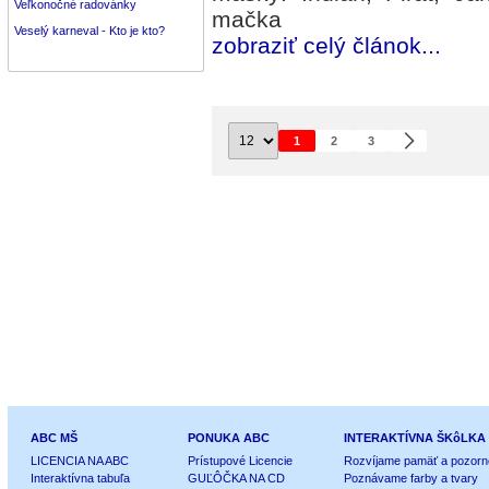
Veľkonočné radovánky
mačka
Veselý karneval - Kto je kto?
zobraziť celý článok...
1
2
3
ABC MŠ
PONUKA ABC
INTERAKTÍVNA ŠKôLKA
LICENCIA NA ABC
Prístupové Licencie
Rozvíjame pamäť a pozorn
Interaktívna tabuľa
GUĽÔČKA NA CD
Poznávame farby a tvary