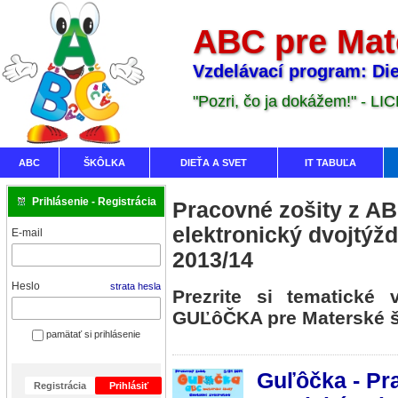
ABC pre Mat
Vzdelávací program: Die
"Pozri, čo ja dokážem!" - LI
ABC
ŠKÔLKA
DIEŤA A SVET
IT TABUĽA
Prihlásenie - Registrácia
Pracovné zošity z AB
elektronický dvojtý
E-mail
2013/14
Heslo
strata hesla
Prezrite si tematické 
GUĽôČKA pre Materské šk
pamätať si prihlásenie
Guľôčka - Pr
Registrácia
Prihlásiť