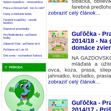
šibačka, oblieva
Sedem trpaslíkov - remeselníkov
farebná predloha
Práca a činnosti ľudí - kto čo robí?
zobraziť celý článok...
Farby a miešanie farieb
Farebné kvapôčky - veselé
farbičky
Dopravné prostriedky
Guľôčka - Pr
Hra Bodkolienka - počítame
bodky
2014/18 - Na
Zábavné čísla - počítame do 6
domáce zvier
Počítame od 1 do 10
Deti sveta - rozmanitosť ľudstva
NA GAZDOVSKOM
mláďatá a úžit
PRÍRODA
ovca, koza, prasa, sliep
jahniatko, kozliatko, prasia
zobraziť celý článok...
Guľôčka - Pr
2014/17 - Pri