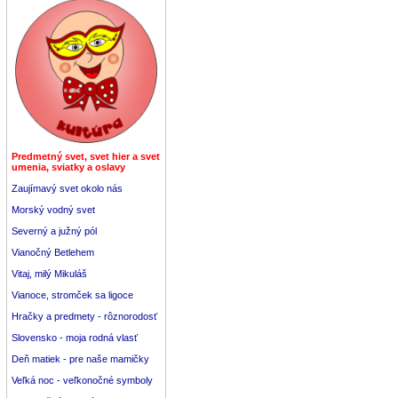
Predmetný svet, svet hier a svet
umenia, sviatky a oslavy
Zaujímavý svet okolo nás
Morský vodný svet
Severný a južný pól
Vianočný Betlehem
Vitaj, milý Mikuláš
Vianoce, stromček sa ligoce
Hračky a predmety - rôznorodosť
Slovensko - moja rodná vlasť
Deň matiek - pre naše mamičky
Veľká noc - veľkonočné symboly