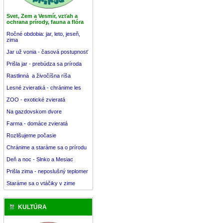
Svet, Zem a Vesmír, vzťah a
ochrana prírody, fauna a flóra
Ročné obdobia: jar, leto, jeseň,
zima
Jar už vonia - časová postupnosť
Prišla jar - prebúdza sa príroda
Rastlinná a živočíšna ríša
Lesné zvieratká - chránime les
ZOO - exotické zvieratá
Na gazdovskom dvore
Farma - domáce zvieratá
Rozlišujeme počasie
Chránime a staráme sa o prírodu
Deň a noc - Slnko a Mesiac
Prišla zima - neposlušný teplomer
Staráme sa o vtáčiky v zime
KULTÚRA