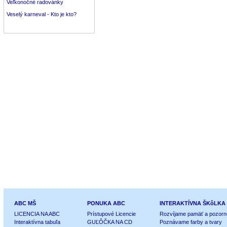
Veľkonočné radovánky
Veselý karneval - Kto je kto?
ABC MŠ
PONUKA ABC
INTERAKTÍVNA ŠKôLKA
LICENCIA NA ABC
Prístupové Licencie
Rozvíjame pamäť a pozorn
Interaktívna tabuľa
GUĽÔČKA NA CD
Poznávame farby a tvary