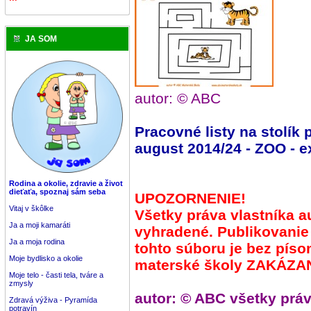
JA SOM
autor: © ABC
Pracovné listy na stolík
august 2014/24 - ZOO - ex
Rodina a okolie, zdravie a život
dieťaťa, spoznaj sám seba
UPOZORNENIE!
Vitaj v škôlke
Všetky práva vlastníka a
Ja a moji kamaráti
vyhradené. Publikovanie
Ja a moja rodina
tohto súboru je bez pís
Moje bydlisko a okolie
materské školy ZAKÁZA
Moje telo - časti tela, tváre a
zmysly
autor: © ABC všetky prá
Zdravá výživa - Pyramída
potravín