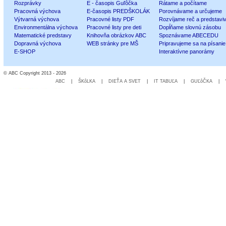
Rozprávky
E - časopis Guľôčka
Rátame a počítame
Pracovná výchova
E-časopis PREDŠKOLÁK
Porovnávame a určujeme
Výtvarná výchova
Pracovné listy PDF
Rozvíjame reč a predstavi
Environmentálna výchova
Pracovné listy pre deti
Dopĺňame slovnú zásobu
Matematické predstavy
Knihovňa obrázkov ABC
Spoznávame ABECEDU
Dopravná výchova
WEB stránky pre MŠ
Pripravujeme sa na písanie
E-SHOP
Interaktívne panorámy
© ABC Copyright 2013 - 2026
ABC
|
ŠKôLKA
|
DIEŤA A SVET
|
IT TABUĽA
|
GUĽôČKA
|