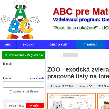
ABC pre Mat
Vzdelávací program: Die
"Pozri, čo ja dokážem!" - LI
ABC
ŠKÔLKA
DIEŤA A SVET
IT TABUĽA
Prihlásenie - Registrácia
E-mail
ZOO - exotická zvier
pracovné listy na Int
Heslo
strata hesla
Pridané: 22.07.2014
|
Autor: ABC
|
2118 číta
pamätať si prihlásenie
Registrácia
Prihlásiť