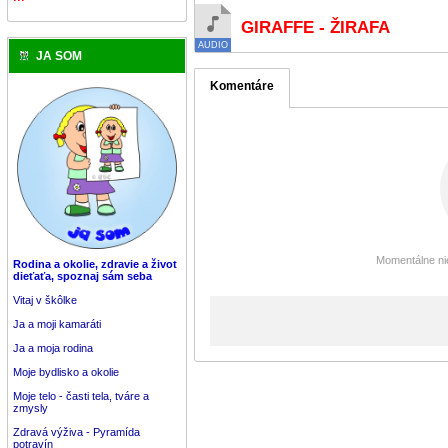
GIRAFFE - ŽIRAFA
JA SOM
Komentáre
Momentálne nie
Rodina a okolie, zdravie a život
dieťaťa, spoznaj sám seba
Vitaj v škôlke
Ja a moji kamaráti
Ja a moja rodina
Moje bydlisko a okolie
Moje telo - časti tela, tváre a
zmysly
Zdravá výživa - Pyramída
potravín