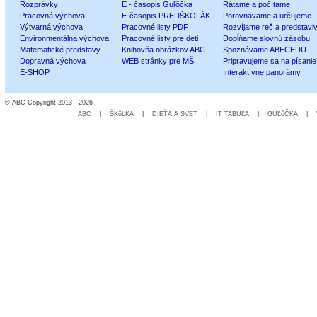
Rozprávky
E - časopis Guľôčka
Rátame a počítame
Pracovná výchova
E-časopis PREDŠKOLÁK
Porovnávame a určujeme
Výtvarná výchova
Pracovné listy PDF
Rozvíjame reč a predstavi
Environmentálna výchova
Pracovné listy pre deti
Dopĺňame slovnú zásobu
Matematické predstavy
Knihovňa obrázkov ABC
Spoznávame ABECEDU
Dopravná výchova
WEB stránky pre MŠ
Pripravujeme sa na písanie
E-SHOP
Interaktívne panorámy
© ABC Copyright 2013 - 2026
ABC
|
ŠKôLKA
|
DIEŤA A SVET
|
IT TABUĽA
|
GUĽôČKA
|