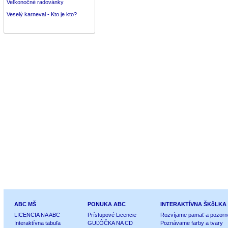
Veľkonočné radovánky
Veselý karneval - Kto je kto?
ABC MŠ
PONUKA ABC
INTERAKTÍVNA ŠKôLKA
LICENCIA NA ABC
Prístupové Licencie
Rozvíjame pamäť a pozorn
Interaktívna tabuľa
GUĽÔČKA NA CD
Poznávame farby a tvary