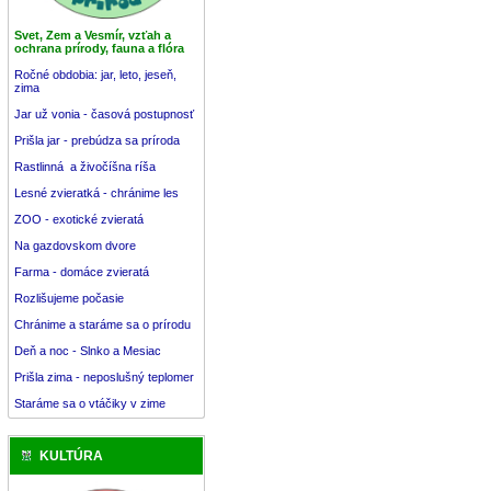
Svet, Zem a Vesmír, vzťah a
ochrana prírody, fauna a flóra
Ročné obdobia: jar, leto, jeseň,
zima
Jar už vonia - časová postupnosť
Prišla jar - prebúdza sa príroda
Rastlinná a živočíšna ríša
Lesné zvieratká - chránime les
ZOO - exotické zvieratá
Na gazdovskom dvore
Farma - domáce zvieratá
Rozlišujeme počasie
Chránime a staráme sa o prírodu
Deň a noc - Slnko a Mesiac
Prišla zima - neposlušný teplomer
Staráme sa o vtáčiky v zime
KULTÚRA