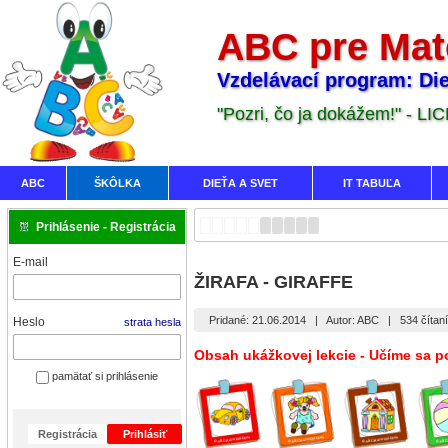
ABC pre Mat
Vzdelávací program: Die
"Pozri, čo ja dokážem!" - LI
ABC
ŠKÔLKA
DIEŤA A SVET
IT TABUĽA
Prihlásenie - Registrácia
E-mail
ŽIRAFA - GIRAFFE
Pridané: 21.06.2014
|
Autor: ABC
|
534 čítan
Heslo
strata hesla
Obsah ukážkovej lekcie - Učíme sa po
pamätať si prihlásenie
Registrácia
Prihlásiť