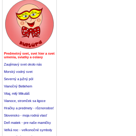
Predmetný svet, svet hier a svet
umenia, sviatky a oslavy
Zaujímavý svet okolo nás
Morský vodný svet
Severný a južný pól
Vianočný Betlehem
Vitaj, milý Mikuláš
Vianoce, stromček sa ligoce
Hračky a predmety - rôznorodosť
Slovensko - moja rodná vlasť
Deň matiek - pre naše mamičky
Veľká noc - veľkonočné symboly