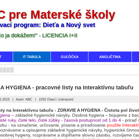
 pre Materské školy
vací program: Dieťa a Nový svet
 čo ja dokážem!" - LICENCIA I+II
T
IT TABUĽA
GUĽÔČKA
ANGLIČTINA
 HYGIENA - pracovné listy na Interaktívnu tabuľu
02.2015
|
Autor: ABC
|
2292 čítaní / zobrazení
sty na Interaktívnu tabuľu -
ZDRAVIE A HYGIENA -
Čistota pol živo
giena
– základné hygienické návyky. Osobná hygiena – bojujeme z bac
čisté ruky, čisté telo, čisté zúbky - časová postupnosť od 1 do 4 -
priraď 
ázku - na označenie, určovanie, písanie a priraďovanie
použite Interakt
oznávame a opisujeme základné hygienické návyky, hygienické činnos
osobnej hygieny, rozprávame a dopĺňame slovnú zásobu, rozvíjame ča