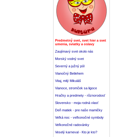
Predmetný svet, svet hier a svet
umenia, sviatky a oslavy
Zaujímavý svet okolo nás
Morský vodný svet
Severný a južný pól
Vianočný Betlehem
Vitaj, milý Mikuláš
Vianoce, stromček sa ligoce
Hračky a predmety - rôznorodosť
Slovensko - moja rodná vlasť
Deň matiek - pre naše mamičky
Veľká noc - veľkonočné symboly
Veľkonočné radovánky
Veselý karneval - Kto je kto?