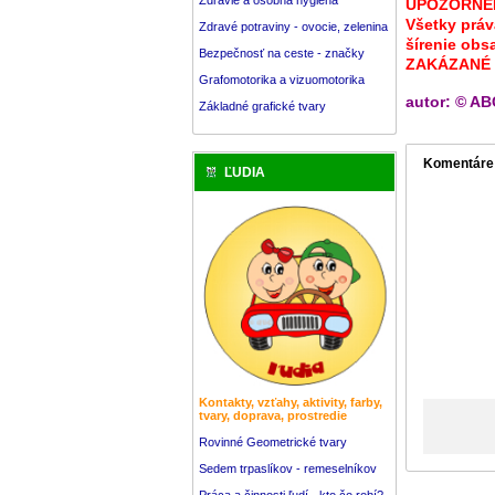
UPOZORNEN
Všetky práv
Zdravé potraviny - ovocie, zelenina
šírenie obs
Bezpečnosť na ceste - značky
ZAKÁZANÉ
Grafomotorika a vizuomotorika
autor: © AB
Základné grafické tvary
Komentáre
ĽUDIA
Kontakty, vzťahy, aktivity, farby,
tvary, doprava, prostredie
Rovinné Geometrické tvary
Sedem trpaslíkov - remeselníkov
Práca a činnosti ľudí - kto čo robí?