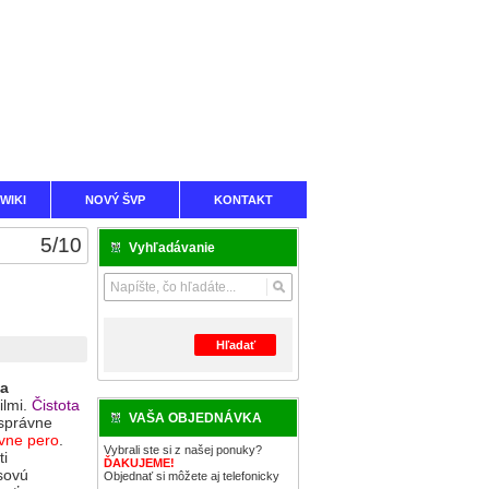
WIKI
NOVÝ ŠVP
KONTAKT
5
/
10
Vyhľadávanie
Hľadať
ta
ilmi.
Čistota
VAŠA OBJEDNÁVKA
správne
ívne pero
.
Vybrali ste si z našej ponuky?
ti
ĎAKUJEME!
sovú
Objednať si môžete aj telefonicky