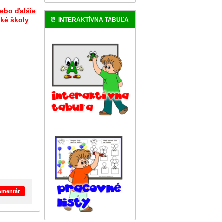
lebo ďalšie
ské školy
INTERAKTÍVNA TABUĽA
komentár