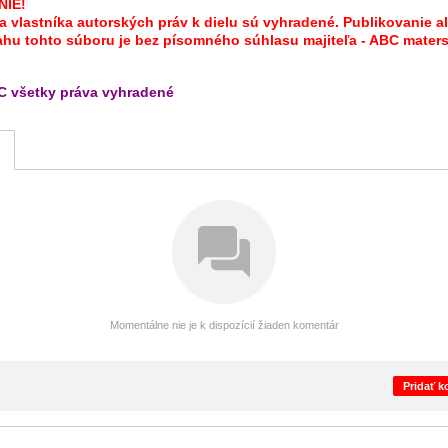
IE!
a vlastníka autorských práv k dielu sú vyhradené. Publikovanie a
ahu tohto súboru je bez písomného súhlasu majiteľa - ABC mater
C všetky práva vyhradené
Momentálne nie je k dispozícií žiaden komentár
Pridať 