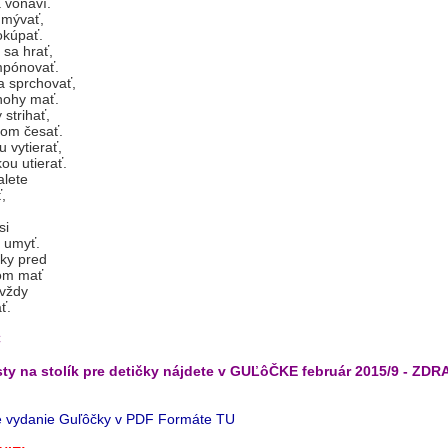
 a voňaví.
umývať,
okúpať.
 sa hrať,
mpónovať.
a sprchovať,
 nohy mať.
 strihať,
ňom česať.
u vytierať,
ou utierať.
alete
ť,
si
 umyť.
uky pred
om mať
 vždy
ť.
C
sty na stolík pre detičky nájdete v GUĽôČKE február 2015/9 - ZDR
lé vydanie Guľôčky v PDF Formáte TU