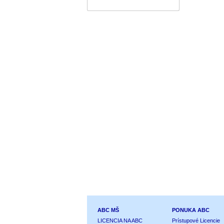
ABC MŠ
PONUKA ABC
LICENCIA NA ABC
Prístupové Licencie