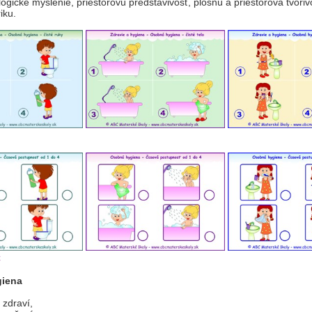
logické myslenie, priestorovú predstavivosť, plošnú a priestorová tvoriv
iku.
C
iena
 zdraví,