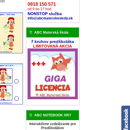
osť
0918 150 571
od 9 do 17 hod.
NONSTOP služba
info@abcmaterskeskoly.sk
ABC Materská škola
7 kruhov predškoláka
LIMITOVANÁ AKCIA
ABC NOTEBOOK HRY
Interaktívne vzdelávanie pre
Predškolákov