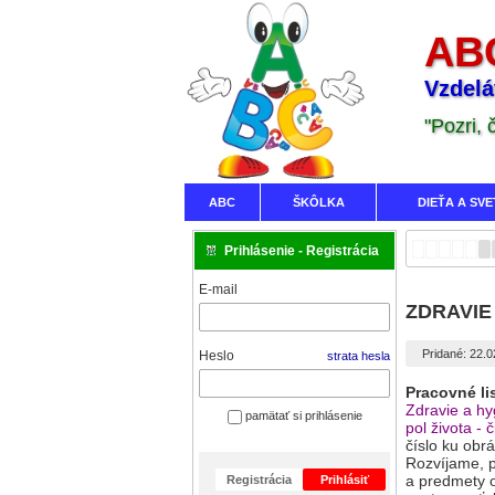
ABC
Vzdelá
"Pozri,
ABC
ŠKÔLKA
DIEŤA A SVE
Prihlásenie - Registrácia
E-mail
ZDRAVIE A
Pridané: 22.
Heslo
strata hesla
Pracovné li
Zdravie a hy
pamätať si prihlásenie
pol života - 
číslo ku obr
Rozvíjame, p
a predmety 
Registrácia
Prihlásiť