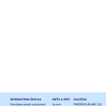
INTERAKTÍVNA ŠKôLKA
DIEŤA A SVET
GUĽôČKA
Rozvíjame pamäť a pozornosť
Ja som
PREDŠKOLÁK ABC 123