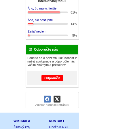
Interaktívnej tabuli
Áno, čo najrýchlejšie
81%
Áno, ale postupne
14%
Zatiaľ neviem
5%
Odporučte nás
Podeľte sa o pozitívnu skúsenosť z
našej spolupráce a odporučte nás
Vašim známym a priateľom:
Odporučiť
Zdieľať aktuálnu stránku
WIKI MAPA
KONTAKT
Žilinský kraj
Obežník ABC