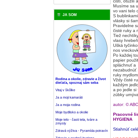
čistí, otužilí
Musíme sa 
vo vani telo 
JA SOM
S bublinkami
vlásky si ša
Pravidelne s
čisté ruky a
Tiež nechtíky
vlasy hrebe
Ušká tyčinko
nos vreckovk
Po každej to
papier použi
spláchnuť a
nezabudnúť 
ruky mydlom
Rodina a okolie, zdravie a život
Vždy čisté r
dieťaťa, spoznaj sám seba
každým jedl
a po jedle si
Vitaj v škôlke
zúbky umýva
Ja a moji kamaráti
autor: © AB
Ja a moja rodina
Moje bydlisko a okolie
Pracovné li
HYGIENA
Moje telo - časti tela, tváre a
zmysly
Stiahnúť ce
Zdravá výživa - Pyramída potravín
Zdravie a osobná hygiena