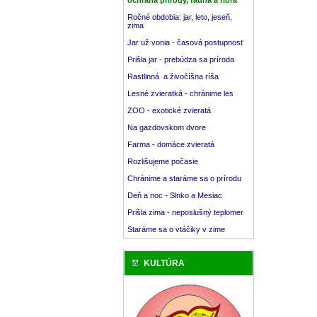
Ročné obdobia: jar, leto, jeseň,
zima
Jar už vonia - časová postupnosť
Prišla jar - prebúdza sa príroda
Rastlinná a živočíšna ríša
Lesné zvieratká - chránime les
ZOO - exotické zvieratá
Na gazdovskom dvore
Farma - domáce zvieratá
Rozlišujeme počasie
Chránime a staráme sa o prírodu
Deň a noc - Slnko a Mesiac
Prišla zima - neposlušný teplomer
Staráme sa o vtáčiky v zime
KULTÚRA