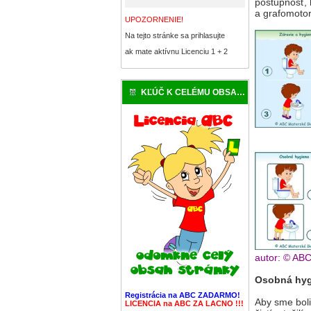
postupnosť, 
a grafomotor
UPOZORNENIE!
Na tejto stránke sa prihlasujte
ak mate aktívnu Licenciu 1 + 2
KĽÚČ K CELÉMU OBSAHU
autor: © AB
Osobná hyg
Registrácia na ABC ZADARMO!
Aby sme boli
LICENCIA na ABC ZA LACNO !!!