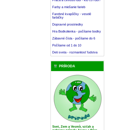
Farby a miešanie farieb
Farebné kvapôčky - veselé
farbičky
Dopravné prostriedky
Hra Bodkolienka - počítame bodky
Zábavné čísla - počítame do 6
Počítame od 1 do 10
Deti sveta - rozmanitosť ľudstva
PRÍRODA
Svet, Zem a Vesmír, vzťah a
ochrana prírody, fauna a flóra