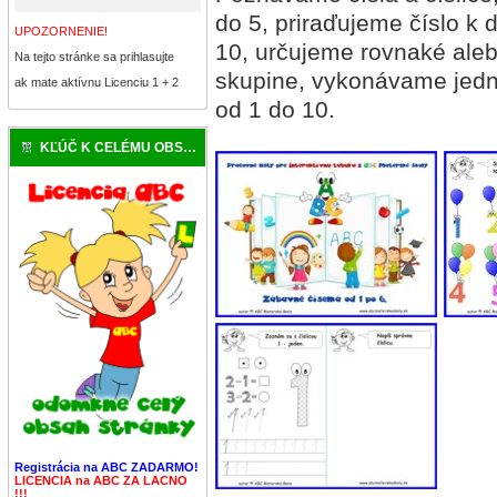
do 5, priraďujeme číslo k
UPOZORNENIE!
10, určujeme rovnaké aleb
Na tejto stránke sa prihlasujte
skupine, vykonávame jedn
ak mate aktívnu Licenciu 1 + 2
od 1 do 10.
KĽÚČ K CELÉMU OBSAHU
Registrácia na ABC ZADARMO!
LICENCIA na ABC ZA LACNO
!!!