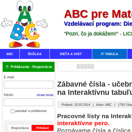
ABC pre Mat
Vzdelávací program: Die
"Pozri, čo ja dokážem!" - LI
ABC
ŠKÔLKA
DIEŤA A SVET
IT TABUĽA
Prihlásenie - Registrácia
E-mail
Zábavné čísla - učeb
na Interaktívnu tabuľ
Heslo
strata hesla
Pridané: 10.03.2014
|
Autor: ABC
|
1792 číta
pamätať si prihlásenie
Pracovné listy na Interak
interaktívne pero.
Registrácia
Prihlásiť
Poznávame čísla a číslice