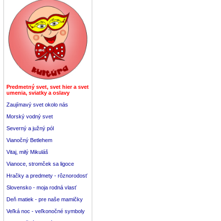
Predmetný svet, svet hier a svet
umenia, sviatky a oslavy
Zaujímavý svet okolo nás
Morský vodný svet
Severný a južný pól
Vianočný Betlehem
Vitaj, milý Mikuláš
Vianoce, stromček sa ligoce
Hračky a predmety - rôznorodosť
Slovensko - moja rodná vlasť
Deň matiek - pre naše mamičky
Veľká noc - veľkonočné symboly