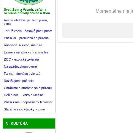
Svet, Zem a Vesmír, vzťah a
Momentálne nie je
ochrana prírody, fauna a flóra
Ročné obdobia: jar, leto, jeseň,
zima
Jar už vonia - časová postupnosť
Prišla jar - prebúdza sa príroda
Rastlinná a živočíšna ríša
Lesné zvieratká - chránime les
ZOO - exotické zvieratá
Na gazdovskom dvore
Farma - domáce zvieratá
Rozlišujeme počasie
Chránime a staráme sa o prírodu
Deň a noc - Slnko a Mesiac
Prišla zima - neposlušný teplomer
Staráme sa o vtáčiky v zime
KULTÚRA