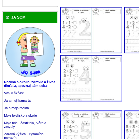
JA SOM
Rodina a okolie, zdravie a život
dieťaťa, spoznaj sám seba
Vitaj v škôlke
Ja a moji kamaráti
Ja a moja rodina
Moje bydlisko a okolie
Moje telo - časti tela, tváre a
zmysly
Zdravá výživa - Pyramída
potravín