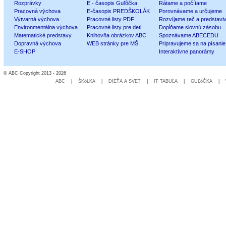
Rozprávky
E - časopis Guľôčka
Rátame a počítame
Pracovná výchova
E-časopis PREDŠKOLÁK
Porovnávame a určujeme
Výtvarná výchova
Pracovné listy PDF
Rozvíjame reč a predstavi
Environmentálna výchova
Pracovné listy pre deti
Dopĺňame slovnú zásobu
Matematické predstavy
Knihovňa obrázkov ABC
Spoznávame ABECEDU
Dopravná výchova
WEB stránky pre MŠ
Pripravujeme sa na písanie
E-SHOP
Interaktívne panorámy
© ABC Copyright 2013 - 2026
ABC
|
ŠKôLKA
|
DIEŤA A SVET
|
IT TABUĽA
|
GUĽôČKA
|