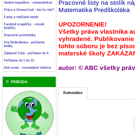
Pracovné listy na stolík
Sedem trpaslíkov - remeselníkov
Matematika Predškoláka
Práca a činnosti ľudí - kto čo robí?
Farby a miešanie farieb
UPOZORNENIE!
Farebné kvapôčky - veselé
farbičky
Všetky práva vlastníka a
Dopravné prostriedky
vyhradené. Publikovanie
Hra Bodkolienka - počítame
tohto súboru je bez pís
bodky
materské školy ZAKÁZA
Zábavné čísla - počítame do 6
Počítame od 1 do 10
autor: © ABC všetky prá
Deti sveta - rozmanitosť ľudstva
PRÍRODA
Komentáre