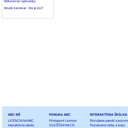
Veľkonočné radovánky
Veselý karneval - Kto je kto?
ABC MŠ
PONUKA ABC
INTERAKTÍVNA ŠKôLKA
LICENCIA NA ABC
Prístupové Licencie
Rozvíjame pamäť a pozorn
Interaktívna tabuľa
GUĽÔČKA NA CD
Poznávame farby a tvary