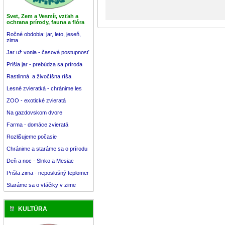
Svet, Zem a Vesmír, vzťah a
ochrana prírody, fauna a flóra
Ročné obdobia: jar, leto, jeseň,
zima
Jar už vonia - časová postupnosť
Prišla jar - prebúdza sa príroda
Rastlinná a živočíšna ríša
Lesné zvieratká - chránime les
ZOO - exotické zvieratá
Na gazdovskom dvore
Farma - domáce zvieratá
Rozlišujeme počasie
Chránime a staráme sa o prírodu
Deň a noc - Slnko a Mesiac
Prišla zima - neposlušný teplomer
Staráme sa o vtáčiky v zime
KULTÚRA