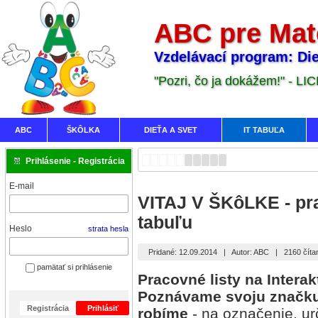
ABC pre Mat
Vzdelávací program: Die
"Pozri, čo ja dokážem!" - LI
ABC
ŠKÔLKA
DIEŤA A SVET
IT TABUĽA
Prihlásenie - Registrácia
E-mail
VITAJ V ŠKôLKE - pra
tabuľu
Heslo
strata hesla
Pridané: 12.09.2014
|
Autor: ABC
|
2160 číta
pamätať si prihlásenie
Pracovné listy na Interakt
Poznávame svoju značku,
Registrácia
Prihlásiť
robíme
- na označenie, ur