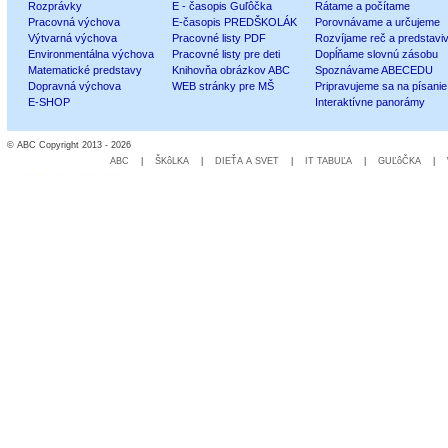
Rozprávky
E - časopis Guľôčka
Rátame a počítame
Pracovná výchova
E-časopis PREDŠKOLÁK
Porovnávame a určujeme
Výtvarná výchova
Pracovné listy PDF
Rozvíjame reč a predstavi
Environmentálna výchova
Pracovné listy pre deti
Dopĺňame slovnú zásobu
Matematické predstavy
Knihovňa obrázkov ABC
Spoznávame ABECEDU
Dopravná výchova
WEB stránky pre MŠ
Pripravujeme sa na písanie
E-SHOP
Interaktívne panorámy
© ABC Copyright 2013 - 2026
ABC
|
ŠKôLKA
|
DIEŤA A SVET
|
IT TABUĽA
|
GUĽôČKA
|