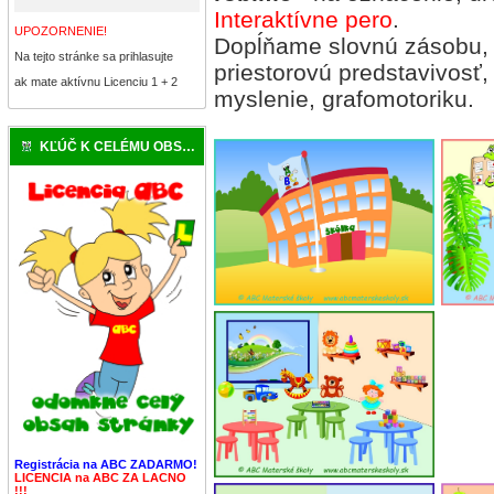
Interaktívne pero
.
UPOZORNENIE!
Dopĺňame slovnú zásobu, 
Na tejto stránke sa prihlasujte
priestorovú predstavivosť
ak mate aktívnu Licenciu 1 + 2
myslenie, grafomotoriku.
KĽÚČ K CELÉMU OBSAHU
Registrácia na ABC ZADARMO!
LICENCIA na ABC ZA LACNO
!!!