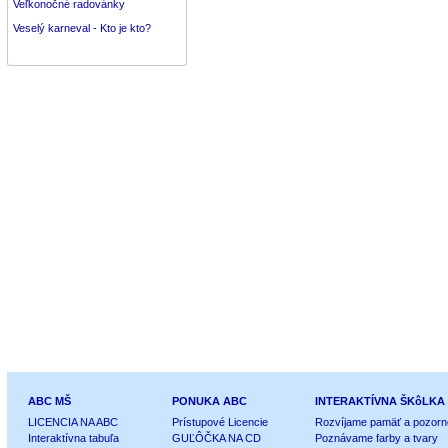
Veľkonočné radovánky
Veselý karneval - Kto je kto?
ABC MŠ
PONUKA ABC
INTERAKTÍVNA ŠKôLKA
LICENCIA NA ABC
Prístupové Licencie
Rozvíjame pamäť a pozorn
Interaktívna tabuľa
GUĽÔČKA NA CD
Poznávame farby a tvary