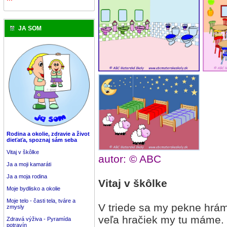
JA SOM
Rodina a okolie, zdravie a život
dieťaťa, spoznaj sám seba
Vitaj v škôlke
autor: © ABC
Ja a moji kamaráti
Ja a moja rodina
Vitaj v škôlke
Moje bydlisko a okolie
Moje telo - časti tela, tváre a
V triede sa my pekne hrá
zmysly
veľa hračiek my tu máme.
Zdravá výživa - Pyramída
potravín