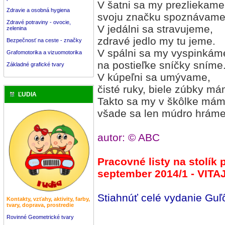
V šatni sa my prezliekame
Zdravie a osobná hygiena
svoju značku spoznávame
Zdravé potraviny - ovocie,
V jedálni sa stravujeme,
zelenina
zdravé jedlo my tu jeme.
Bezpečnosť na ceste - značky
V spálni sa my vyspinkám
Grafomotorika a vizuomotorika
na postieľke sníčky sníme
Základné grafické tvary
V kúpeľni sa umývame,
čisté ruky, biele zúbky m
ĽUDIA
Takto sa my v škôlke mám
všade sa len múdro hráme
autor: © ABC
Pracovné listy na stolík
september 2014/1 - VIT
Stiahnúť celé vydanie Gu
Kontakty, vzťahy, aktivity, farby,
tvary, doprava, prostredie
Rovinné Geometrické tvary