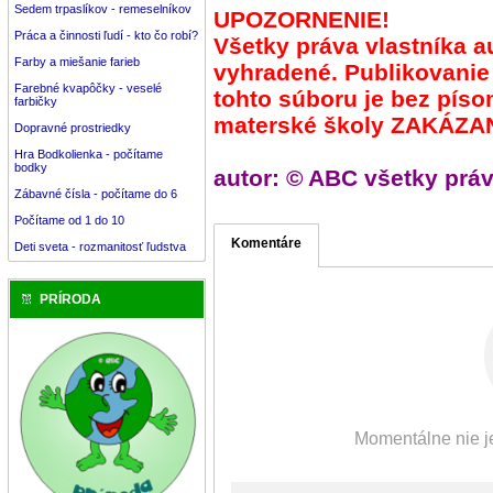
Sedem trpaslíkov - remeselníkov
UPOZORNENIE!
Práca a činnosti ľudí - kto čo robí?
Všetky práva vlastníka a
Farby a miešanie farieb
vyhradené. Publikovanie
Farebné kvapôčky - veselé
tohto súboru je bez pís
farbičky
materské školy ZAKÁZA
Dopravné prostriedky
Hra Bodkolienka - počítame
bodky
autor: © ABC všetky prá
Zábavné čísla - počítame do 6
Počítame od 1 do 10
Komentáre
Deti sveta - rozmanitosť ľudstva
PRÍRODA
Momentálne nie je