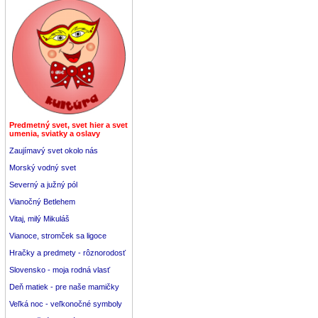
Predmetný svet, svet hier a svet
umenia, sviatky a oslavy
Zaujímavý svet okolo nás
Morský vodný svet
Severný a južný pól
Vianočný Betlehem
Vitaj, milý Mikuláš
Vianoce, stromček sa ligoce
Hračky a predmety - rôznorodosť
Slovensko - moja rodná vlasť
Deň matiek - pre naše mamičky
Veľká noc - veľkonočné symboly