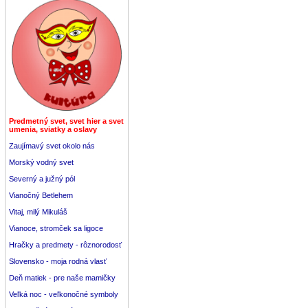
Predmetný svet, svet hier a svet
umenia, sviatky a oslavy
Zaujímavý svet okolo nás
Morský vodný svet
Severný a južný pól
Vianočný Betlehem
Vitaj, milý Mikuláš
Vianoce, stromček sa ligoce
Hračky a predmety - rôznorodosť
Slovensko - moja rodná vlasť
Deň matiek - pre naše mamičky
Veľká noc - veľkonočné symboly