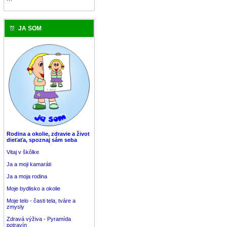
JA SOM
Rodina a okolie, zdravie a život
dieťaťa, spoznaj sám seba
Vitaj v škôlke
Ja a moji kamaráti
Ja a moja rodina
Moje bydlisko a okolie
Moje telo - časti tela, tváre a
zmysly
Zdravá výživa - Pyramída
potravín