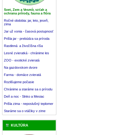
Svet, Zem a Vesmír, vzťah a
ochrana prírody, fauna a flóra
Ročné obdobia: jar, leto, jeseň,
zima
Jar už vonia - časová postupnosť
Prišla jar - prebúdza sa príroda
Rastlinná a živočíšna ríša
Lesné zvieratká - chránime les
ZOO - exotické zvieratá
Na gazdovskom dvore
Farma - domáce zvieratá
Rozlišujeme počasie
Chránime a staráme sa o prírodu
Deň a noc - Slnko a Mesiac
Prišla zima - neposlušný teplomer
Staráme sa o vtáčiky v zime
KULTÚRA