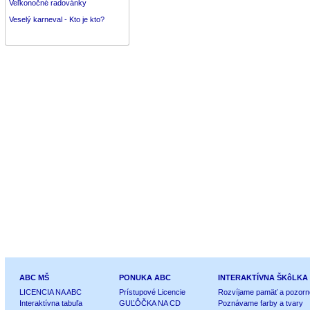
Veľkonočné radovánky
Veselý karneval - Kto je kto?
ABC MŠ
PONUKA ABC
INTERAKTÍVNA ŠKôLKA
LICENCIA NA ABC
Prístupové Licencie
Rozvíjame pamäť a pozorn
Interaktívna tabuľa
GUĽÔČKA NA CD
Poznávame farby a tvary