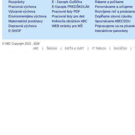
Rozprávky
E - časopis Guľôčka
Rátame a počítame
Pracovná výchova
E-časopis PREDŠKOLÁK
Porovnávame a určujeme
Výtvarná výchova
Pracovné listy PDF
Rozvíjame reč a predstavi
Environmentálna výchova
Pracovné listy pre deti
Dopĺňame slovnú zásobu
Matematické predstavy
Knihovňa obrázkov ABC
Spoznávame ABECEDU
Dopravná výchova
WEB stránky pre MŠ
Pripravujeme sa na písanie
E-SHOP
Interaktívne panorámy
© ABC Copyright 2013 - 2026
ABC
|
ŠKôLKA
|
DIEŤA A SVET
|
IT TABUĽA
|
GUĽôČKA
|