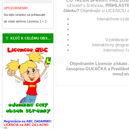
ČO TREBA SPRAVIŤ PRE ZOB
užívateľ s licenciou,
PRIHLÁSTE
UPOZORNENIE!
článku?
Objednajte si LICENCIU a
Na tejto stránke sa prihlasujte
Interaktívne vzd
ak mate aktívnu Licenciu 1 + 2
KĽÚČ K CELÉMU OBSAHU
Vzdelávacie 
Interaktívny progra
Internetový 
Objednaním Licencie získate
časopisu GUĽôČKA a Predškol
množstv
Registrácia na ABC ZADARMO!
LICENCIA na ABC ZA LACNO
!!!