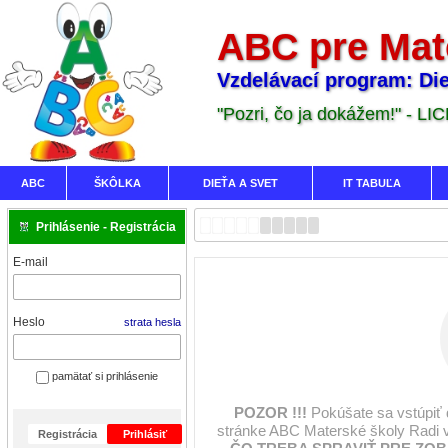
ABC pre Mat
Vzdelávací program: Die
"Pozri, čo ja dokážem!" - LI
ABC
ŠKÔLKA
DIEŤA A SVET
IT TABUĽA
Prihlásenie - Registrácia
E-mail
Heslo
strata hesla
pamätať si prihlásenie
POZOR !!!
Pokúšate sa vstúpiť
stránke ABC Materské školy Radi 
Registrácia
Prihlásiť