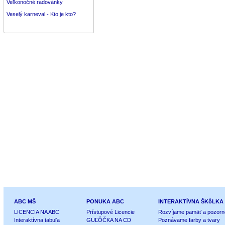
Veľkonočné radovánky
Veselý karneval - Kto je kto?
ABC MŠ
PONUKA ABC
INTERAKTÍVNA ŠKôLKA
LICENCIA NA ABC
Prístupové Licencie
Rozvíjame pamäť a pozorn
Interaktívna tabuľa
GUĽÔČKA NA CD
Poznávame farby a tvary