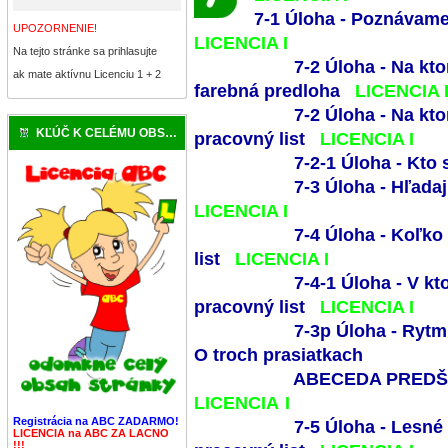
7-1 Úloha - Poznávame
UPOZORNENIE!
LICENCIA
I
Na tejto stránke sa prihlasujte
7-2 Úloha - Na kto
ak mate aktívnu Licenciu 1 + 2
farebná predloha
LICENCIA
7-2 Úloha - Na kto
KĽÚČ K CELÉMU OBSAHU
pracovný list
LICENCIA
I
7-2-1 Úloha - Kto
7-3 Úloha - Hľada
LICENCIA
I
7-4 Úloha - Koľko
list
LICENCIA
I
7-4-1 Úloha - V k
pracovný list
LICENCIA
I
7-3p Úloha - Rytmi
O troch prasiatkach
ABECEDA PREDŠKO
LICENCIA
I
Registrácia na ABC ZADARMO!
7-5 Úloha - Lesné 
LICENCIA na ABC ZA LACNO
!!!