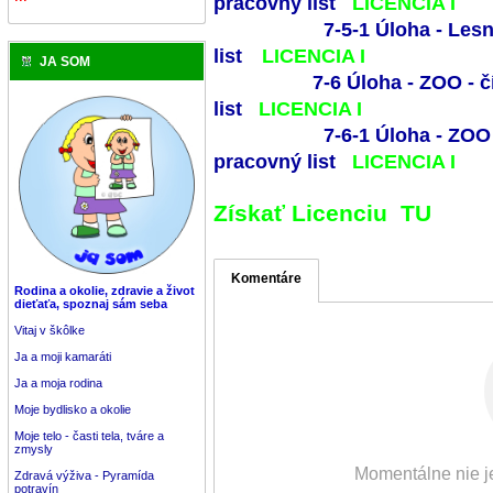
pracovný list
LICENCIA
I
7-5-1 Úloha - Lesn
list
LICENCIA
I
JA SOM
7-6 Úloha - ZOO - 
list
LICENCIA
I
7-6-1 Úloha - ZOO 
pracovný list
LICENCIA
I
Získať Licenciu TU
Komentáre
Rodina a okolie, zdravie a život
dieťaťa, spoznaj sám seba
Vitaj v škôlke
Ja a moji kamaráti
Ja a moja rodina
Moje bydlisko a okolie
Moje telo - časti tela, tváre a
zmysly
Momentálne nie je
Zdravá výživa - Pyramída
potravín