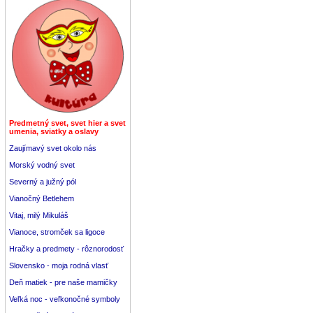
Predmetný svet, svet hier a svet
umenia, sviatky a oslavy
Zaujímavý svet okolo nás
Morský vodný svet
Severný a južný pól
Vianočný Betlehem
Vitaj, milý Mikuláš
Vianoce, stromček sa ligoce
Hračky a predmety - rôznorodosť
Slovensko - moja rodná vlasť
Deň matiek - pre naše mamičky
Veľká noc - veľkonočné symboly