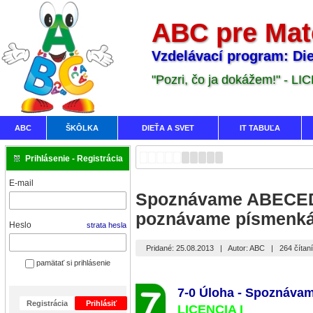
ABC pre Mat
Vzdelávací program: Die
"Pozri, čo ja dokážem!" - LI
ABC
ŠKÔLKA
DIEŤA A SVET
IT TABUĽA
Prihlásenie - Registrácia
E-mail
Spoznávame ABECED
poznávame písmenká
Heslo
strata hesla
Pridané: 25.08.2013
|
Autor: ABC
|
264 čítan
pamätať si prihlásenie
7-0 Úloha - Spoznáva
Registrácia
Prihlásiť
LICENCIA
I