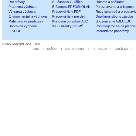
Rozprávky
E - časopis Guľôčka
Rátame a počítame
Pracovná výchova
E-časopis PREDŠKOLÁK
Porovnávame a určujeme
Výtvarná výchova
Pracovné listy PDF
Rozvíjame reč a predstavi
Environmentálna výchova
Pracovné listy pre deti
Dopĺňame slovnú zásobu
Matematické predstavy
Knihovňa obrázkov ABC
Spoznávame ABECEDU
Dopravná výchova
WEB stránky pre MŠ
Pripravujeme sa na písanie
E-SHOP
Interaktívne panorámy
© ABC Copyright 2013 - 2026
ABC
|
ŠKôLKA
|
DIEŤA A SVET
|
IT TABUĽA
|
GUĽôČKA
|