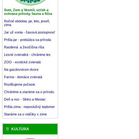
Svet, Zem a Vesmír, vzťah a
ochrana prírody, fauna a flóra
Ročné obdobia: jar, leto, jeseň,
zima
Jar už vonia - časová postupnosť
Prišla jar - prebúdza sa príroda
Rastlinná a živočíšna ríša
Lesné zvieratká - chránime les
ZOO - exotické zvieratá
Na gazdovskom dvore
Farma - domáce zvieratá
Rozlišujeme počasie
Chránime a staráme sa o prírodu
Deň a noc - Slnko a Mesiac
Prišla zima - neposlušný teplomer
Staráme sa o vtáčiky v zime
KULTÚRA