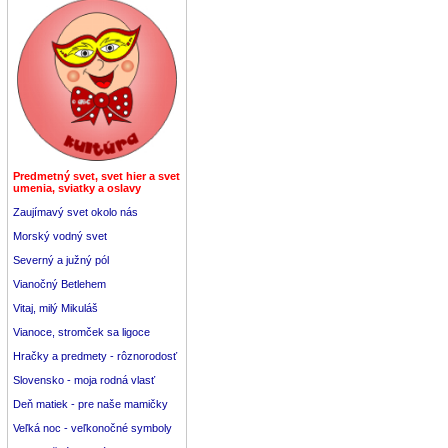
Predmetný svet, svet hier a svet
umenia, sviatky a oslavy
Zaujímavý svet okolo nás
Morský vodný svet
Severný a južný pól
Vianočný Betlehem
Vitaj, milý Mikuláš
Vianoce, stromček sa ligoce
Hračky a predmety - rôznorodosť
Slovensko - moja rodná vlasť
Deň matiek - pre naše mamičky
Veľká noc - veľkonočné symboly