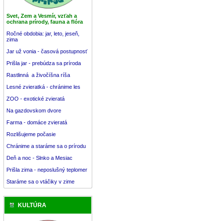
Svet, Zem a Vesmír, vzťah a
ochrana prírody, fauna a flóra
Ročné obdobia: jar, leto, jeseň,
zima
Jar už vonia - časová postupnosť
Prišla jar - prebúdza sa príroda
Rastlinná a živočíšna ríša
Lesné zvieratká - chránime les
ZOO - exotické zvieratá
Na gazdovskom dvore
Farma - domáce zvieratá
Rozlišujeme počasie
Chránime a staráme sa o prírodu
Deň a noc - Slnko a Mesiac
Prišla zima - neposlušný teplomer
Staráme sa o vtáčiky v zime
KULTÚRA