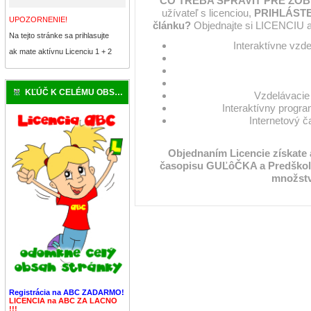
ČO TREBA SPRAVIŤ PRE ZOB
užívateľ s licenciou,
PRIHLÁSTE
UPOZORNENIE!
článku?
Objednajte si LICENCIU a
Na tejto stránke sa prihlasujte
Interaktívne vzd
ak mate aktívnu Licenciu 1 + 2
KĽÚČ K CELÉMU OBSAHU
Vzdelávacie 
Interaktívny progra
Internetový 
Objednaním Licencie získate
časopisu GUĽôČKA a Predškol
množstv
Registrácia na ABC ZADARMO!
LICENCIA na ABC ZA LACNO
!!!