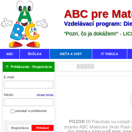
ABC pre Mat
Vzdelávací program: Die
"Pozri, čo ja dokážem!" - LI
ABC
ŠKÔLKA
DIEŤA A SVET
IT TABUĽA
Prihlásenie - Registrácia
E-mail
Heslo
strata hesla
pamätať si prihlásenie
POZOR !!!
Pokúšate sa vstúpiť
stránke ABC Materské školy Radi 
Registrácia
Prihlásiť