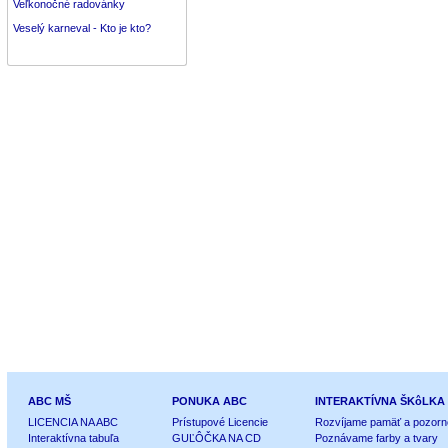
Veľkonočné radovánky
Veselý karneval - Kto je kto?
ABC MŠ
PONUKA ABC
INTERAKTÍVNA ŠKôLKA
LICENCIA NA ABC
Prístupové Licencie
Rozvíjame pamäť a pozorn
Interaktívna tabuľa
GUĽÔČKA NA CD
Poznávame farby a tvary