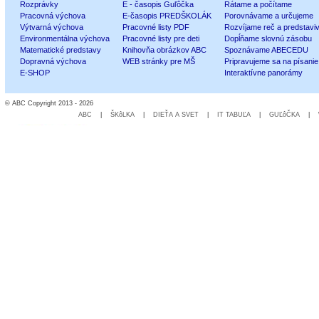
Rozprávky
E - časopis Guľôčka
Rátame a počítame
Pracovná výchova
E-časopis PREDŠKOLÁK
Porovnávame a určujeme
Výtvarná výchova
Pracovné listy PDF
Rozvíjame reč a predstavi
Environmentálna výchova
Pracovné listy pre deti
Dopĺňame slovnú zásobu
Matematické predstavy
Knihovňa obrázkov ABC
Spoznávame ABECEDU
Dopravná výchova
WEB stránky pre MŠ
Pripravujeme sa na písanie
E-SHOP
Interaktívne panorámy
© ABC Copyright 2013 - 2026
ABC
|
ŠKôLKA
|
DIEŤA A SVET
|
IT TABUĽA
|
GUĽôČKA
|