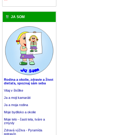
JA SOM
Rodina a okolie, zdravie a život
dieťaťa, spoznaj sám seba
Vitaj v škôlke
Ja a moji kamaráti
Ja a moja rodina
Moje bydlisko a okolie
Moje telo - časti tela, tváre a
zmysly
Zdravá výživa - Pyramída
potravín