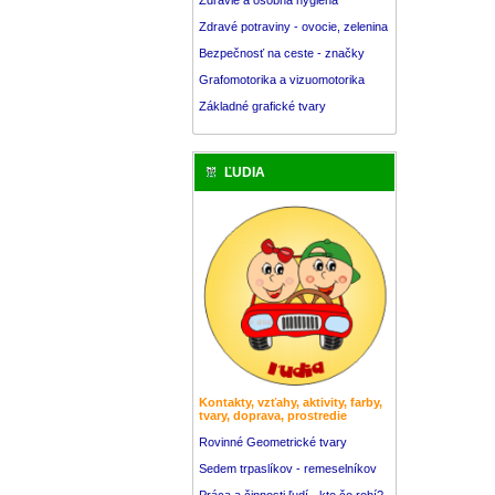
Zdravé potraviny - ovocie, zelenina
Bezpečnosť na ceste - značky
Grafomotorika a vizuomotorika
Základné grafické tvary
ĽUDIA
Kontakty, vzťahy, aktivity, farby,
tvary, doprava, prostredie
Rovinné Geometrické tvary
Sedem trpaslíkov - remeselníkov
Práca a činnosti ľudí - kto čo robí?