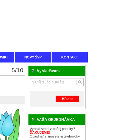
WIKI
NOVÝ ŠVP
KONTAKT
5
/
10
Vyhľadávanie
Hľadať
VAŠA OBJEDNÁVKA
Vybrali ste si z našej ponuky?
ĎAKUJEME!
Objednať si môžete aj telefonicky