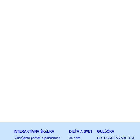
INTERAKTÍVNA ŠKôLKA
DIEŤA A SVET
GUĽôČKA
Rozvíjame pamäť a pozornosť
Ja som
PREDŠKOLÁK ABC 123