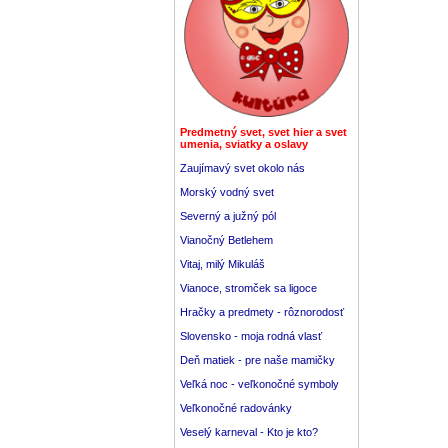
Predmetný svet, svet hier a svet
umenia, sviatky a oslavy
Zaujímavý svet okolo nás
Morský vodný svet
Severný a južný pól
Vianočný Betlehem
Vitaj, milý Mikuláš
Vianoce, stromček sa ligoce
Hračky a predmety - rôznorodosť
Slovensko - moja rodná vlasť
Deň matiek - pre naše mamičky
Veľká noc - veľkonočné symboly
Veľkonočné radovánky
Veselý karneval - Kto je kto?