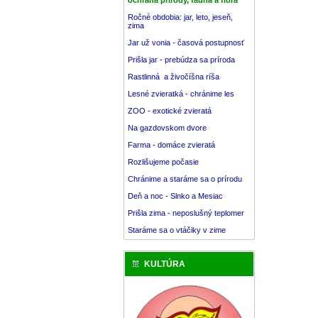
Ročné obdobia: jar, leto, jeseň,
zima
Jar už vonia - časová postupnosť
Prišla jar - prebúdza sa príroda
Rastlinná a živočíšna ríša
Lesné zvieratká - chránime les
ZOO - exotické zvieratá
Na gazdovskom dvore
Farma - domáce zvieratá
Rozlišujeme počasie
Chránime a staráme sa o prírodu
Deň a noc - Slnko a Mesiac
Prišla zima - neposlušný teplomer
Staráme sa o vtáčiky v zime
KULTÚRA