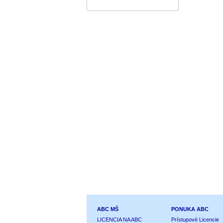
ABC MŠ
PONUKA ABC
LICENCIA NA ABC
Prístupové Licencie