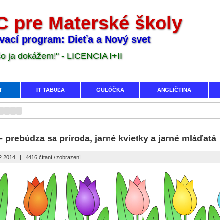
 pre Materské školy
vací program: Dieťa a Nový svet
 čo ja dokážem!" - LICENCIA I+II
T
IT TABUĽA
GUĽÔČKA
ANGLIČTINA
r - prebúdza sa príroda, jarné kvietky a jarné mláďatá
02.2014
|
4416 čítaní / zobrazení