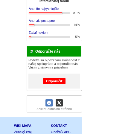
Interaktívnej tabuli
Áno, čo najrýchlejšie
81%
Áno, ale postupne
14%
Zatiaľ neviem
5%
Odporučte nás
Podeľte sa o pozitívnu skúsenosť z
našej spolupráce a odporučte nás
Vašim známym a priateľom:
Odporučiť
Zdieľať aktuálnu stránku
WIKI MAPA
KONTAKT
Žilinský kraj
Obežník ABC