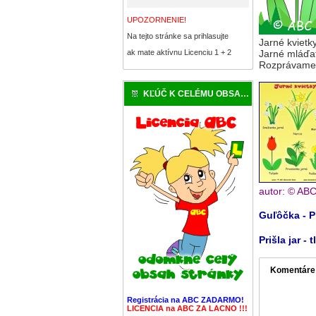
UPOZORNENIE!
Na tejto stránke sa prihlasujte
Jarné kvietky
ak mate aktívnu Licenciu 1 + 2
Jarné mláďatá
Rozprávame 
KĽÚČ K CELÉMU OBSAHU
autor: © AB
Guľôčka - Pr
Prišla jar -
Komentáre
Registrácia na ABC ZADARMO!
LICENCIA na ABC ZA LACNO !!!