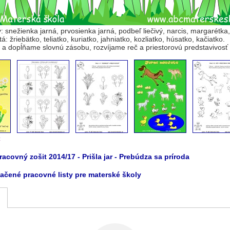
: snežienka jarná, prvosienka jarná, podbeľ liečivý, narcis, margarétka,
: žriebätko, teliatko, kuriatko, jahniatko, kozliatko, húsatko, kačiatko.
a dopĺňame slovnú zásobu, rozvíjame reč a priestorovú predstavivosť
C
acovný zošit 2014/17 - Prišla jar - Prebúdza sa príroda
 tlačené pracovné listy pre materské školy