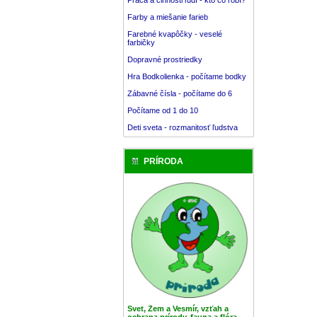
Farby a miešanie farieb
Farebné kvapôčky - veselé
farbičky
Dopravné prostriedky
Hra Bodkolienka - počítame bodky
Zábavné čísla - počítame do 6
Počítame od 1 do 10
Deti sveta - rozmanitosť ľudstva
PRÍRODA
Svet, Zem a Vesmír, vzťah a
ochrana prírody, fauna a flóra