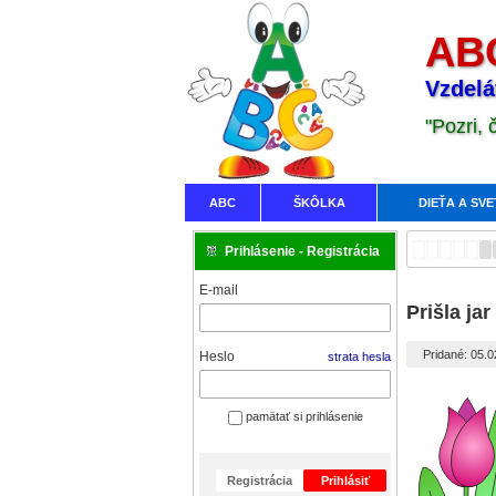
ABC
Vzdelá
"Pozri,
ABC
ŠKÔLKA
DIEŤA A SVE
Prihlásenie - Registrácia
E-mail
Prišla ja
Pridané: 05.
Heslo
strata hesla
pamätať si prihlásenie
Registrácia
Prihlásiť