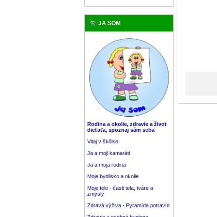
JA SOM
Rodina a okolie, zdravie a život
dieťaťa, spoznaj sám seba
Vitaj v škôlke
Ja a moji kamaráti
Ja a moja rodina
Moje bydlisko a okolie
Moje telo - časti tela, tváre a
zmysly
Zdravá výživa - Pyramída potravín
Zdravie a osobná hygiena