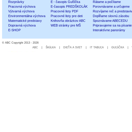
Rozprávky
E - časopis Guľôčka
Rátame a počítame
Pracovná výchova
E-časopis PREDŠKOLÁK
Porovnávame a určujeme
Výtvarná výchova
Pracovné listy PDF
Rozvíjame reč a predstavi
Environmentálna výchova
Pracovné listy pre deti
Dopĺňame slovnú zásobu
Matematické predstavy
Knihovňa obrázkov ABC
Spoznávame ABECEDU
Dopravná výchova
WEB stránky pre MŠ
Pripravujeme sa na písanie
E-SHOP
Interaktívne panorámy
© ABC Copyright 2013 - 2026
ABC
|
ŠKôLKA
|
DIEŤA A SVET
|
IT TABUĽA
|
GUĽôČKA
|