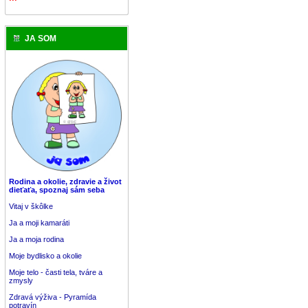
JA SOM
Rodina a okolie, zdravie a život
dieťaťa, spoznaj sám seba
Vitaj v škôlke
Ja a moji kamaráti
Ja a moja rodina
Moje bydlisko a okolie
Moje telo - časti tela, tváre a
zmysly
Zdravá výživa - Pyramída
potravín