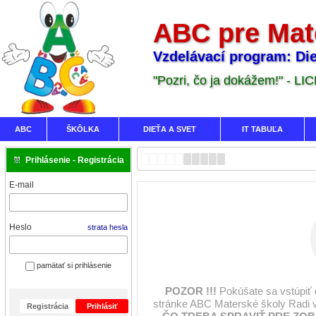
ABC pre Mat
Vzdelávací program: Die
"Pozri, čo ja dokážem!" - LI
ABC
ŠKÔLKA
DIEŤA A SVET
IT TABUĽA
Prihlásenie - Registrácia
E-mail
Heslo
strata hesla
pamätať si prihlásenie
POZOR !!!
Pokúšate sa vstúpiť
stránke ABC Materské školy Radi 
Registrácia
Prihlásiť