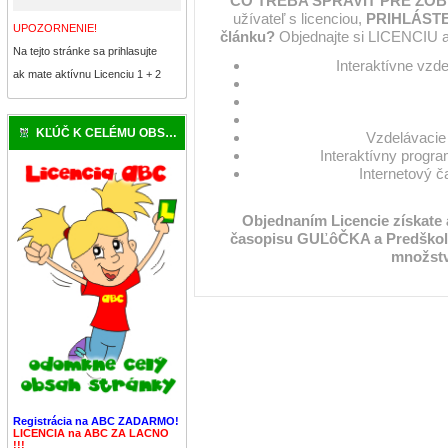
ČO TREBA SPRAVIŤ PRE ZOB
užívateľ s licenciou,
PRIHLÁSTE
UPOZORNENIE!
článku?
Objednajte si LICENCIU a
Na tejto stránke sa prihlasujte
Interaktívne vzd
ak mate aktívnu Licenciu 1 + 2
KĽÚČ K CELÉMU OBSAHU
Vzdelávacie 
Interaktívny progra
Internetový 
Objednaním Licencie získate
časopisu GUĽôČKA a Predškol
množstv
Registrácia na ABC ZADARMO!
LICENCIA na ABC ZA LACNO
!!!