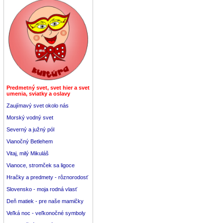
Predmetný svet, svet hier a svet
umenia, sviatky a oslavy
Zaujímavý svet okolo nás
Morský vodný svet
Severný a južný pól
Vianočný Betlehem
Vitaj, milý Mikuláš
Vianoce, stromček sa ligoce
Hračky a predmety - rôznorodosť
Slovensko - moja rodná vlasť
Deň matiek - pre naše mamičky
Veľká noc - veľkonočné symboly