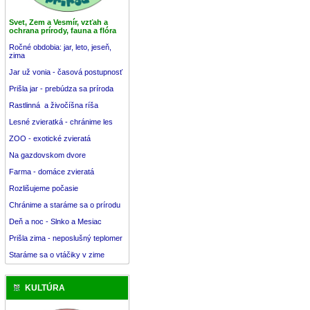
Svet, Zem a Vesmír, vzťah a
ochrana prírody, fauna a flóra
Ročné obdobia: jar, leto, jeseň,
zima
Jar už vonia - časová postupnosť
Prišla jar - prebúdza sa príroda
Rastlinná a živočíšna ríša
Lesné zvieratká - chránime les
ZOO - exotické zvieratá
Na gazdovskom dvore
Farma - domáce zvieratá
Rozlišujeme počasie
Chránime a staráme sa o prírodu
Deň a noc - Slnko a Mesiac
Prišla zima - neposlušný teplomer
Staráme sa o vtáčiky v zime
KULTÚRA