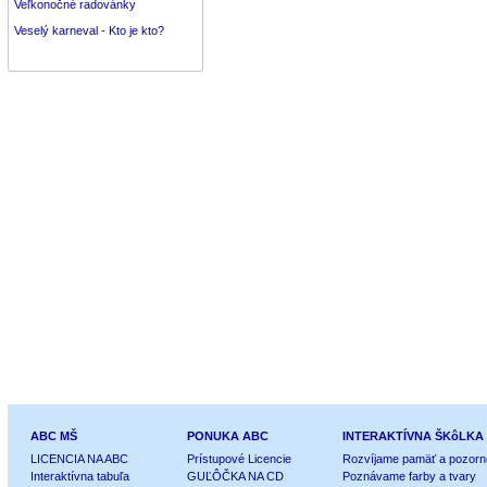
Veľkonočné radovánky
Veselý karneval - Kto je kto?
ABC MŠ
PONUKA ABC
INTERAKTÍVNA ŠKôLKA
LICENCIA NA ABC
Prístupové Licencie
Rozvíjame pamäť a pozorn
Interaktívna tabuľa
GUĽÔČKA NA CD
Poznávame farby a tvary