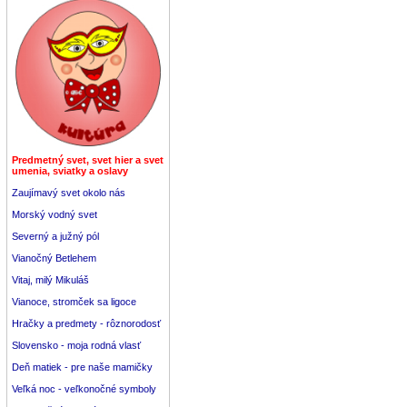
Predmetný svet, svet hier a svet
umenia, sviatky a oslavy
Zaujímavý svet okolo nás
Morský vodný svet
Severný a južný pól
Vianočný Betlehem
Vitaj, milý Mikuláš
Vianoce, stromček sa ligoce
Hračky a predmety - rôznorodosť
Slovensko - moja rodná vlasť
Deň matiek - pre naše mamičky
Veľká noc - veľkonočné symboly