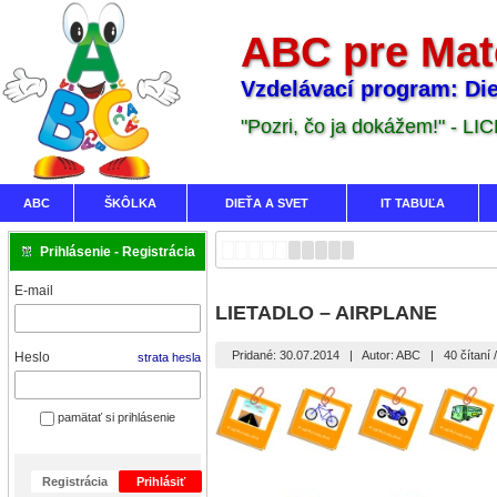
ABC pre Mat
Vzdelávací program: Die
"Pozri, čo ja dokážem!" - LI
ABC
ŠKÔLKA
DIEŤA A SVET
IT TABUĽA
Prihlásenie - Registrácia
E-mail
LIETADLO – AIRPLANE
Pridané: 30.07.2014
|
Autor: ABC
|
40 čítaní
Heslo
strata hesla
pamätať si prihlásenie
Registrácia
Prihlásiť