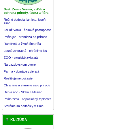
Svet, Zem a Vesmír, vzťah a
ochrana prírody, fauna a flóra
Ročné obdobia: jar, leto, jeseň,
zima
Jar už vonia - časová postupnosť
Prišla jar - prebúdza sa príroda
Rastlinná a živočíšna ríša
Lesné zvieratká - chránime les
ZOO - exotické zvieratá
Na gazdovskom dvore
Farma - domáce zvieratá
Rozlišujeme počasie
Chránime a staráme sa o prírodu
Deň a noc - Slnko a Mesiac
Prišla zima - neposlušný teplomer
Staráme sa o vtáčiky v zime
KULTÚRA