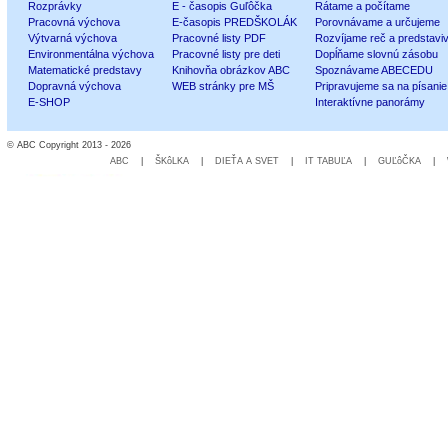
Rozprávky
E - časopis Guľôčka
Rátame a počítame
Pracovná výchova
E-časopis PREDŠKOLÁK
Porovnávame a určujeme
Výtvarná výchova
Pracovné listy PDF
Rozvíjame reč a predstavi
Environmentálna výchova
Pracovné listy pre deti
Dopĺňame slovnú zásobu
Matematické predstavy
Knihovňa obrázkov ABC
Spoznávame ABECEDU
Dopravná výchova
WEB stránky pre MŠ
Pripravujeme sa na písanie
E-SHOP
Interaktívne panorámy
© ABC Copyright 2013 - 2026
ABC
|
ŠKôLKA
|
DIEŤA A SVET
|
IT TABUĽA
|
GUĽôČKA
|