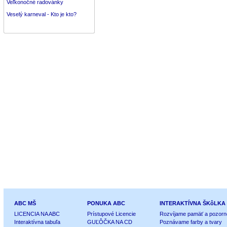
Veľkonočné radovánky
Veselý karneval - Kto je kto?
ABC MŠ
PONUKA ABC
INTERAKTÍVNA ŠKôLKA
LICENCIA NA ABC
Prístupové Licencie
Rozvíjame pamäť a pozorn
Interaktívna tabuľa
GUĽÔČKA NA CD
Poznávame farby a tvary