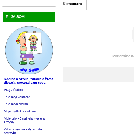
Komentáre
JA SOM
Momentálne nie
Rodina a okolie, zdravie a život
dieťaťa, spoznaj sám seba
Vitaj v škôlke
Ja a moji kamaráti
Ja a moja rodina
Moje bydlisko a okolie
Moje telo - časti tela, tváre a
zmysly
Zdravá výživa - Pyramída
potravín