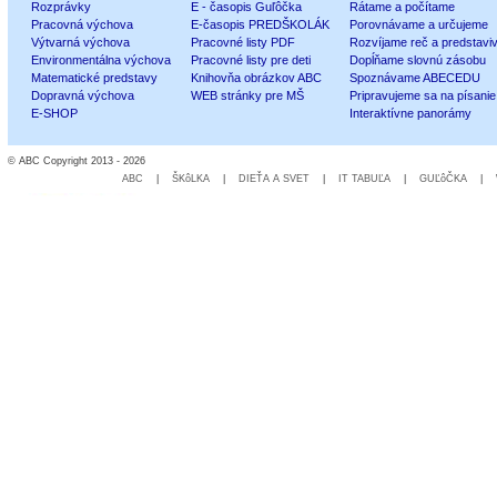
Rozprávky
E - časopis Guľôčka
Rátame a počítame
Pracovná výchova
E-časopis PREDŠKOLÁK
Porovnávame a určujeme
Výtvarná výchova
Pracovné listy PDF
Rozvíjame reč a predstavi
Environmentálna výchova
Pracovné listy pre deti
Dopĺňame slovnú zásobu
Matematické predstavy
Knihovňa obrázkov ABC
Spoznávame ABECEDU
Dopravná výchova
WEB stránky pre MŠ
Pripravujeme sa na písanie
E-SHOP
Interaktívne panorámy
© ABC Copyright 2013 - 2026
ABC
|
ŠKôLKA
|
DIEŤA A SVET
|
IT TABUĽA
|
GUĽôČKA
|