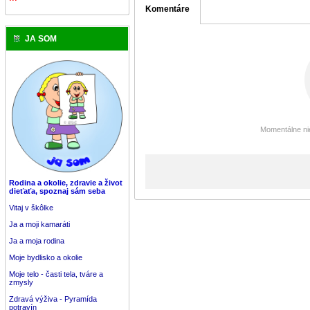
Komentáre
JA SOM
Momentálne nie
Rodina a okolie, zdravie a život
dieťaťa, spoznaj sám seba
Vitaj v škôlke
Ja a moji kamaráti
Ja a moja rodina
Moje bydlisko a okolie
Moje telo - časti tela, tváre a
zmysly
Zdravá výživa - Pyramída
potravín