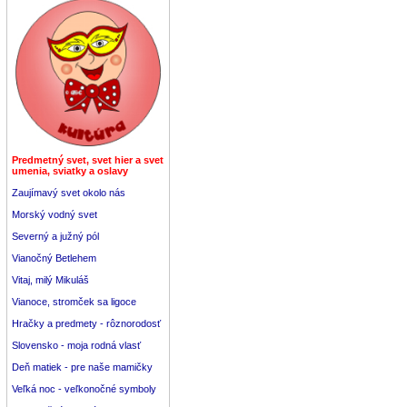
Predmetný svet, svet hier a svet
umenia, sviatky a oslavy
Zaujímavý svet okolo nás
Morský vodný svet
Severný a južný pól
Vianočný Betlehem
Vitaj, milý Mikuláš
Vianoce, stromček sa ligoce
Hračky a predmety - rôznorodosť
Slovensko - moja rodná vlasť
Deň matiek - pre naše mamičky
Veľká noc - veľkonočné symboly