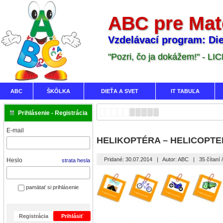
ABC pre Mat
Vzdelávací program: Die
"Pozri, čo ja dokážem!" - LI
ABC
ŠKÔLKA
DIEŤA A SVET
IT TABUĽA
Prihlásenie - Registrácia
E-mail
HELIKOPTÉRA – HELICOPTE
Pridané: 30.07.2014
|
Autor: ABC
|
35 čítaní
Heslo
strata hesla
pamätať si prihlásenie
Registrácia
Prihlásiť