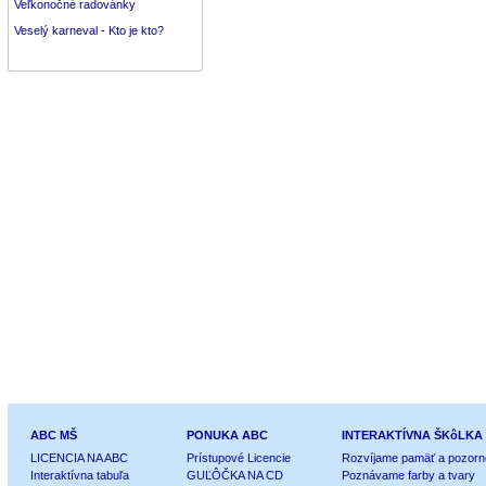
Veľkonočné radovánky
Veselý karneval - Kto je kto?
ABC MŠ
PONUKA ABC
INTERAKTÍVNA ŠKôLKA
LICENCIA NA ABC
Prístupové Licencie
Rozvíjame pamäť a pozorn
Interaktívna tabuľa
GUĽÔČKA NA CD
Poznávame farby a tvary