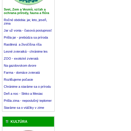
Svet, Zem a Vesmír, vzťah a
ochrana prírody, fauna a flóra
Ročné obdobia: jar, leto, jeseň,
zima
Jar už vonia - časová postupnosť
Prišla jar - prebúdza sa príroda
Rastlinná a živočíšna ríša
Lesné zvieratká - chránime les
ZOO - exotické zvieratá
Na gazdovskom dvore
Farma - domáce zvieratá
Rozlišujeme počasie
Chránime a staráme sa o prírodu
Deň a noc - Slnko a Mesiac
Prišla zima - neposlušný teplomer
Staráme sa o vtáčiky v zime
KULTÚRA