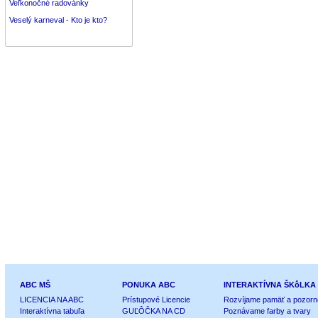
Veľkonočné radovánky
Veselý karneval - Kto je kto?
ABC MŠ
PONUKA ABC
INTERAKTÍVNA ŠKôLKA
LICENCIA NA ABC
Prístupové Licencie
Rozvíjame pamäť a pozorn
Interaktívna tabuľa
GUĽÔČKA NA CD
Poznávame farby a tvary