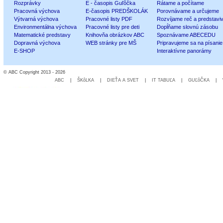
Rozprávky
E - časopis Guľôčka
Rátame a počítame
Pracovná výchova
E-časopis PREDŠKOLÁK
Porovnávame a určujeme
Výtvarná výchova
Pracovné listy PDF
Rozvíjame reč a predstavi
Environmentálna výchova
Pracovné listy pre deti
Dopĺňame slovnú zásobu
Matematické predstavy
Knihovňa obrázkov ABC
Spoznávame ABECEDU
Dopravná výchova
WEB stránky pre MŠ
Pripravujeme sa na písanie
E-SHOP
Interaktívne panorámy
© ABC Copyright 2013 - 2026
ABC
|
ŠKôLKA
|
DIEŤA A SVET
|
IT TABUĽA
|
GUĽôČKA
|