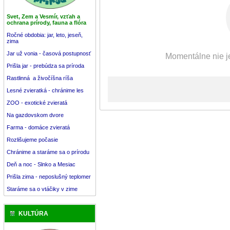
Svet, Zem a Vesmír, vzťah a
ochrana prírody, fauna a flóra
Ročné obdobia: jar, leto, jeseň,
zima
Jar už vonia - časová postupnosť
Momentálne nie je
Prišla jar - prebúdza sa príroda
Rastlinná a živočíšna ríša
Lesné zvieratká - chránime les
ZOO - exotické zvieratá
Na gazdovskom dvore
Farma - domáce zvieratá
Rozlišujeme počasie
Chránime a staráme sa o prírodu
Deň a noc - Slnko a Mesiac
Prišla zima - neposlušný teplomer
Staráme sa o vtáčiky v zime
KULTÚRA