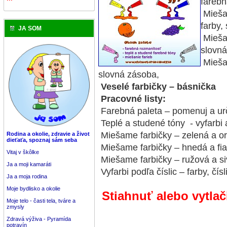
farebn
Miešan
farby,
JA SOM
Miešan
slovná
Miešan
slovná zásoba,
Veselé farbičky – básnička
Pracovné listy:
Farebná paleta – pomenuj a urči
Teplé a studené tóny - vyfarbi a
Miešame farbičky – zelená a ora
Rodina a okolie, zdravie a život
dieťaťa, spoznaj sám seba
Miešame farbičky – hnedá a fial
Vitaj v škôlke
Miešame farbičky – ružová a siv
Ja a moji kamaráti
Vyfarbi podľa číslic – farby, čís
Ja a moja rodina
Moje bydlisko a okolie
Stiahnuť alebo vytlač
Moje telo - časti tela, tváre a
zmysly
Zdravá výživa - Pyramída
potravín