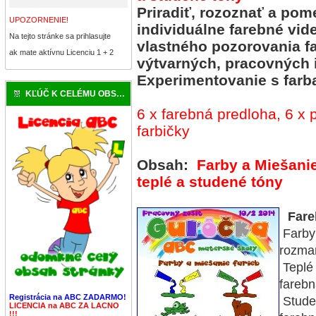
Priradiť, rozoznať a pom
UPOZORNENIE!
individuálne farebné vid
Na tejto stránke sa prihlasujte
vlastného pozorovania f
ak mate aktívnu Licenciu 1 + 2
výtvarných, pracovných 
Experimentovanie s farb
KĽÚČ K CELÉMU OBSAHU
6 x farebná predloha, 6 x 
farbičky
Obsah:
Farby a
Miešanie
teplé a studené tóny
Fare
Farby
rozma
Teplé 
farebn
Registrácia na ABC ZADARMO!
Studen
LICENCIA na ABC ZA LACNO
!!!