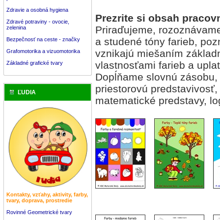
Zdravie a osobná hygiena
Prezrite si obsah pracov
Zdravé potraviny - ovocie,
Priraďujeme, rozoznávame 
zelenina
a studené tóny farieb, po
Bezpečnosť na ceste - značky
vznikajú miešaním základ
Grafomotorika a vizuomotorika
vlastnosťami farieb a uplat
Základné grafické tvary
Dopĺňame slovnú zásobu, 
priestorovú predstavivosť,
ĽUDIA
matematické predstavy, lo
Kontakty, vzťahy, aktivity, farby,
tvary, doprava, prostredie
Rovinné Geometrické tvary