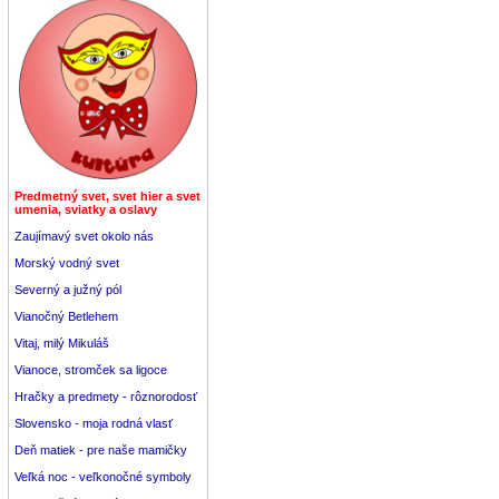
Predmetný svet, svet hier a svet
umenia, sviatky a oslavy
Zaujímavý svet okolo nás
Morský vodný svet
Severný a južný pól
Vianočný Betlehem
Vitaj, milý Mikuláš
Vianoce, stromček sa ligoce
Hračky a predmety - rôznorodosť
Slovensko - moja rodná vlasť
Deň matiek - pre naše mamičky
Veľká noc - veľkonočné symboly