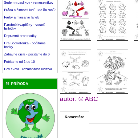
Sedem trpaslíkov - remeselníkov
Práca a činnosti ľudí - kto čo robí?
Farby a miešanie farieb
Farebné kvapôčky - veselé
farbičky
Dopravné prostriedky
Hra Bodkolienka - počítame
bodky
Zábavné čísla - počítame do 6
Počítame od 1 do 10
Deti sveta - rozmanitosť ľudstva
PRÍRODA
autor: © ABC
Komentáre