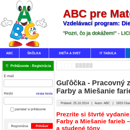
ABC pre Mat
Vzdelávací program: Die
"Pozri, čo ja dokážem!" - LI
ABC
ŠKÔLKA
DIEŤA A SVET
IT TABUĽA
Prihlásenie - Registrácia
E-mail
Guľôčka - Pracovný z
Farby a Miešanie fari
Heslo
strata hesla
Pridané: 25.10.2014
|
Autor: ABC
|
1833 číta
pamätať si prihlásenie
Prezrite si štvrté vyda
Farby a
Miešanie farieb 
Registrácia
Prihlásiť
a studené tóny