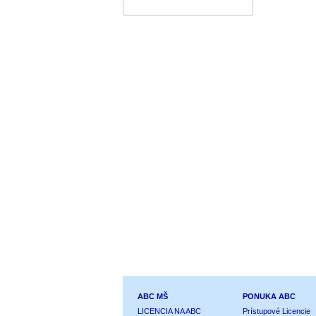
ABC MŠ
PONUKA ABC
LICENCIA NA ABC
Prístupové Licencie