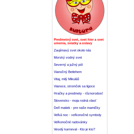
Predmetný svet, svet hier a svet
umenia, sviatky a oslavy
Zaujímavý svet okolo nás
Morský vodný svet
Severný a južný pól
Vianočný Betlehem
Vitaj, milý Mikuláš
Vianoce, stromček sa ligoce
Hračky a predmety - rôznorodosť
Slovensko - moja rodná vlasť
Deň matiek - pre naše mamičky
Veľká noc - veľkonočné symboly
Veľkonočné radovánky
Veselý karneval - Kto je kto?