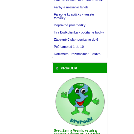
Farby a miešanie farieb
Farebné kvapôčky - veselé
farbičky
Dopravné prostriedky
Hra Bodkolienka - počítame bodky
Zábavné čísla - počítame do 6
Počítame od 1 do 10
Deti sveta - rozmanitosť ľudstva
PRÍRODA
Svet, Zem a Vesmír, vzťah a
ochrana prírody, fauna a flóra