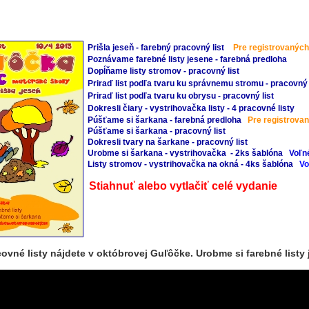
Prišla jeseň - farebný pracovný list
Pre registrovanýc
Poznávame farebné listy jesene - farebná predloha
Dopĺňame listy stromov - pracovný list
Priraď list podľa tvaru ku správnemu stromu - pracovný 
Priraď list podľa tvaru ku obrysu - pracovný list
Dokresli čiary - vystrihovačka listy - 4 pracovné listy
Púšťame si šarkana - farebná predloha
Pre registrova
Púšťame si šarkana - pracovný list
Dokresli tvary na šarkane - pracovný list
Urobme si šarkana - vystrihovačka - 2ks šablóna
Voľné
Listy stromov - vystrihovačka na okná - 4ks šablóna
Vo
Stiahnuť alebo vytlačiť celé vydanie
acovné listy nájdete v októbrovej Guľôčke. Urobme si farebné listy 