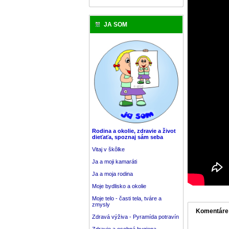
JA SOM
Rodina a okolie, zdravie a život
dieťaťa, spoznaj sám seba
Vitaj v škôlke
Ja a moji kamaráti
Ja a moja rodina
Moje bydlisko a okolie
Moje telo - časti tela, tváre a
zmysly
Komentáre
Zdravá výživa - Pyramída potravín
Zdravie a osobná hygiena