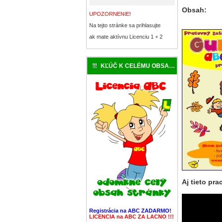
Obsah:
UPOZORNENIE!
Na tejto stránke sa prihlasujte
ak mate aktívnu Licenciu 1 + 2
KĽÚČ K CELÉMU OBSAHU
Aj tieto pr
Registrácia na ABC ZADARMO!
LICENCIA na ABC ZA LACNO !!!