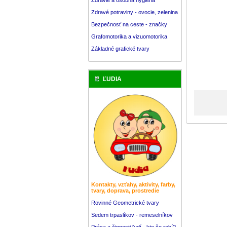
Zdravé potraviny - ovocie, zelenina
Bezpečnosť na ceste - značky
Grafomotorika a vizuomotorika
Základné grafické tvary
ĽUDIA
Kontakty, vzťahy, aktivity, farby,
tvary, doprava, prostredie
Rovinné Geometrické tvary
Sedem trpaslíkov - remeselníkov
Práca a činnosti ľudí - kto čo robí?