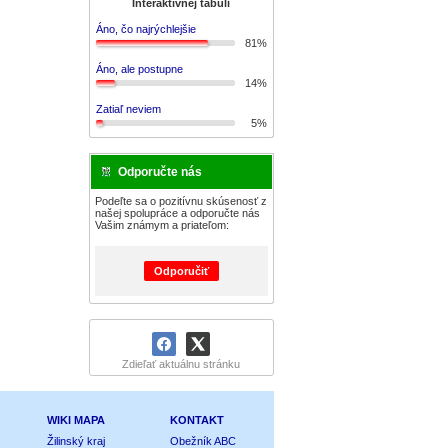
Interaktívnej tabuli
Áno, čo najrýchlejšie
81%
Áno, ale postupne
14%
Zatiaľ neviem
5%
Odporučte nás
Podeľte sa o pozitívnu skúsenosť z
našej spolupráce a odporučte nás
Vašim známym a priateľom:
Odporučiť
Zdieľať aktuálnu stránku
WIKI MAPA
KONTAKT
Žilinský kraj
Obežník ABC