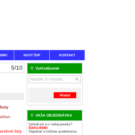
WIKI
NOVÝ ŠVP
KONTAKT
5
/
10
Vyhľadávanie
Hľadať
listy
VAŠA OBJEDNÁVKA
aštan.
Vybrali ste si z našej ponuky?
ĎAKUJEME!
rebné listy
Objednať si môžete aj telefonicky