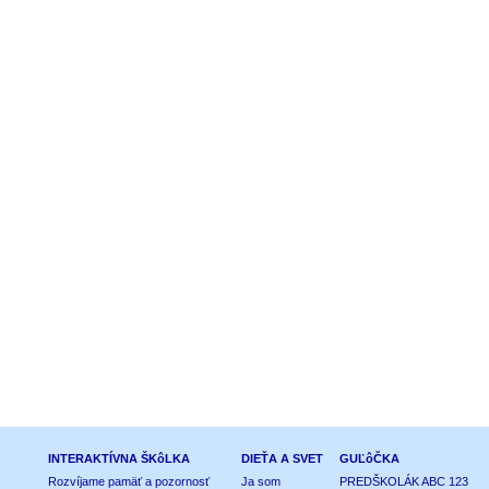
INTERAKTÍVNA ŠKôLKA
DIEŤA A SVET
GUĽôČKA
Rozvíjame pamäť a pozornosť
Ja som
PREDŠKOLÁK ABC 123