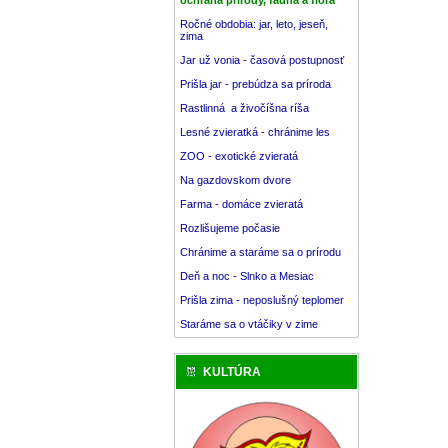
Ročné obdobia: jar, leto, jeseň,
zima
Jar už vonia - časová postupnosť
Prišla jar - prebúdza sa príroda
Rastlinná a živočíšna ríša
Lesné zvieratká - chránime les
ZOO - exotické zvieratá
Na gazdovskom dvore
Farma - domáce zvieratá
Rozlišujeme počasie
Chránime a staráme sa o prírodu
Deň a noc - Slnko a Mesiac
Prišla zima - neposlušný teplomer
Staráme sa o vtáčiky v zime
KULTÚRA