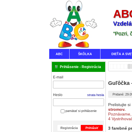
ABC
Vzdelá
"Pozri,
ABC
ŠKÔLKA
DIEŤA A SVE
Prihlásenie - Registrácia
E-mail
Guľôčka -
Pridané: 29.
Heslo
strata hesla
Prelistujte 
stromov.
pamätať si prihlásenie
Poznávame, p
4 Vystrihova
3 farebné p
Registrácia
Prihlásiť