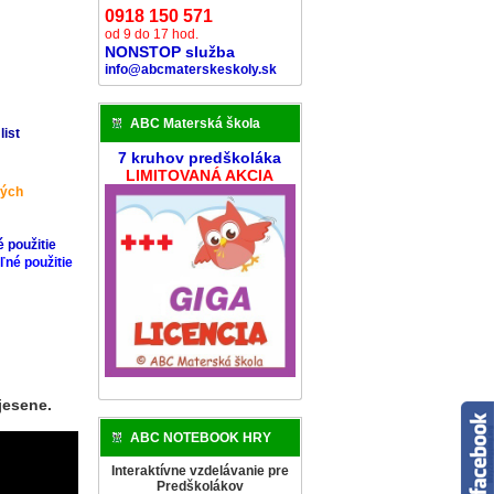
0918 150 571
od 9 do 17 hod.
NONSTOP služba
info@abcmaterskeskoly.sk
h
ABC Materská škola
list
7 kruhov predškoláka
LIMITOVANÁ AKCIA
ných
 použitie
ľné použitie
jesene.
ABC NOTEBOOK HRY
Interaktívne vzdelávanie pre
Predškolákov