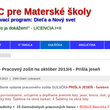
 pre Materské školy
vací program: Dieťa a Nový svet
 čo ja dokážem!" - LICENCIA I+II
T
IT TABUĽA
GUĽÔČKA
ANGLIČTINA
 Pracovný zošit na október 2013/4 - Prišla jeseň
09.2013
|
2504 čítaní / zobrazení
si štvrté vydanie pracovného zošita GUĽôČKA
PRIŠLA JESEŇ - farebné 
orovnávame, určujeme a dopĺňame jesenné listy: javor, breza, dub, g
čky listy. Šablóna na okná šarkan. 4 Šablóny na okná listy.
redlohy + 15 čiernobielych pracovných listov
+ BONUS Básnička Fa