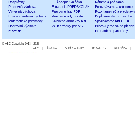
Rozprávky
E - časopis Guľôčka
Rátame a počítame
Pracovná výchova
E-časopis PREDŠKOLÁK
Porovnávame a určujeme
Výtvarná výchova
Pracovné listy PDF
Rozvíjame reč a predstavi
Environmentálna výchova
Pracovné listy pre deti
Dopĺňame slovnú zásobu
Matematické predstavy
Knihovňa obrázkov ABC
Spoznávame ABECEDU
Dopravná výchova
WEB stránky pre MŠ
Pripravujeme sa na písanie
E-SHOP
Interaktívne panorámy
© ABC Copyright 2013 - 2026
ABC
|
ŠKôLKA
|
DIEŤA A SVET
|
IT TABUĽA
|
GUĽôČKA
|