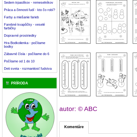
Sedem trpaslíkov - remeselníkov
Práca a činnosti ľudí - kto čo robí?
Farby a miešanie farieb
Farebné kvapôčky - veselé
farbičky
Dopravné prostriedky
Hra Bodkolienka - počítame
bodky
Zábavné čísla - počítame do 6
Počítame od 1 do 10
Deti sveta - rozmanitosť ľudstva
PRÍRODA
autor: © ABC
Komentáre