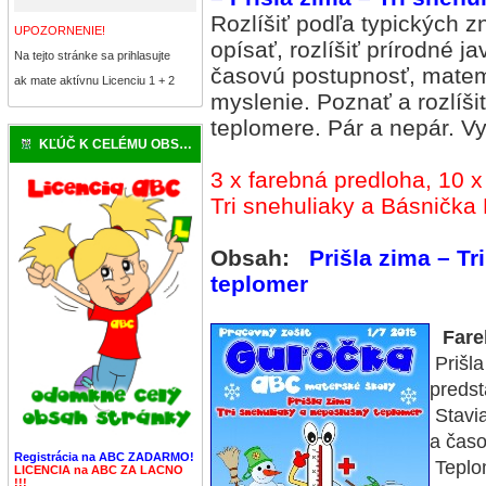
Rozlíšiť podľa typických 
UPOZORNENIE!
opísať, rozlíšiť prírodné 
Na tejto stránke sa prihlasujte
časovú postupnosť, matema
ak mate aktívnu Licenciu 1 + 2
myslenie. Poznať a rozlíši
teplomere. Pár a nepár. Vy
KĽÚČ K CELÉMU OBSAHU
3 x farebná predloha, 10 
Tri snehuliaky a Básnička
Obsah:
Prišla zima – T
teplomer
Fare
Prišla
predst
Stavia
a čas
Registrácia na ABC ZADARMO!
Teplom
LICENCIA na ABC ZA LACNO
!!!