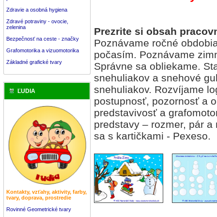
Zdravie a osobná hygiena
Zdravé potraviny - ovocie,
zelenina
Prezrite si obsah pracov
Bezpečnosť na ceste - značky
Poznávame ročné obdobia 
Grafomotorika a vizuomotorika
počasím. Poznávame zimné
Základné grafické tvary
Správne sa obliekame. St
snehuliakov a snehové gu
snehuliakov. Rozvíjame lo
ĽUDIA
postupnosť, pozornosť a o
predstavivosť a grafomot
predstavy – rozmer, pár a
sa s kartičkami - Pexeso.
Kontakty, vzťahy, aktivity, farby,
tvary, doprava, prostredie
Rovinné Geometrické tvary