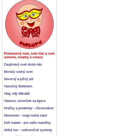
Predmetný svet, svet hier a svet
umenia, sviatky a oslavy
Zaujímavý svet okolo nás
Morský vodný svet
Severný a južný pól
Vianočný Betlehem
Vitaj, milý Mikuláš
Vianoce, stromček sa ligoce
Hračky a predmety - rôznorodosť
Slovensko - moja rodná vlasť
Deň matiek - pre naše mamičky
Veľká noc - veľkonočné symboly