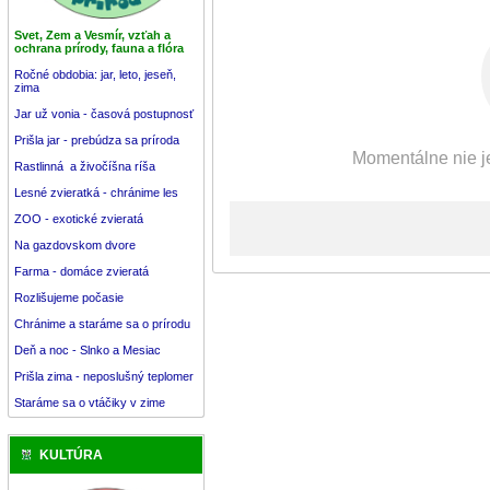
Svet, Zem a Vesmír, vzťah a
ochrana prírody, fauna a flóra
Ročné obdobia: jar, leto, jeseň,
zima
Jar už vonia - časová postupnosť
Prišla jar - prebúdza sa príroda
Momentálne nie je
Rastlinná a živočíšna ríša
Lesné zvieratká - chránime les
ZOO - exotické zvieratá
Na gazdovskom dvore
Farma - domáce zvieratá
Rozlišujeme počasie
Chránime a staráme sa o prírodu
Deň a noc - Slnko a Mesiac
Prišla zima - neposlušný teplomer
Staráme sa o vtáčiky v zime
KULTÚRA