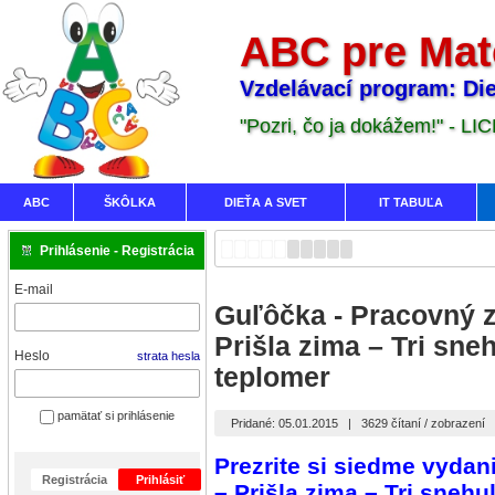
ABC pre Mat
Vzdelávací program: Die
"Pozri, čo ja dokážem!" - LI
ABC
ŠKÔLKA
DIEŤA A SVET
IT TABUĽA
Prihlásenie - Registrácia
E-mail
Guľôčka - Pracovný z
Prišla zima – Tri sne
Heslo
strata hesla
teplomer
pamätať si prihlásenie
Pridané: 05.01.2015
|
3629 čítaní / zobrazení
Prezrite si siedme vyd
Registrácia
Prihlásiť
–
Prišla zima – Tri sneh