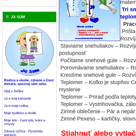
matem
Tri s
teplo
JA SOM
Praco
Prišla
Rozví
Staviame snehuliakov – Rozvíj
postupnosť
Počítame snehové gule – Rozví
Porovnávame snehuliakov – Ro
Kreslíme snehové gule – Rozví
Rodina a okolie, zdravie a život
Teplomer – Koľko je stupňov Ce
dieťaťa, spoznaj sám seba
myslenie
Vitaj v škôlke
Teplomer – Priraď podľa teplot
Ja a moji kamaráti
Teplomer – Vystrihovačka, zálo
Ja a moja rodina
Zimné oblečenie – Pár a nepár 
Moje bydlisko a okolie
Zimné Pexeso – kartičky, slovn
Moje telo - časti tela, tváre a
zmysly
Stiahnuť alebo vytlač
Zdravá výživa - Pyramída
potravín