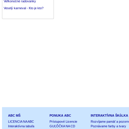
Veľkonočné radovánky
Veselý karneval - Kto je kto?
ABC MŠ
PONUKA ABC
INTERAKTÍVNA ŠKôLKA
LICENCIA NA ABC
Prístupové Licencie
Rozvíjame pamäť a pozorn
Interaktívna tabuľa
GUĽÔČKA NA CD
Poznávame farby a tvary