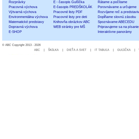
Rozprávky
E - časopis Guľôčka
Rátame a počítame
Pracovná výchova
E-časopis PREDŠKOLÁK
Porovnávame a určujeme
Výtvarná výchova
Pracovné listy PDF
Rozvíjame reč a predstavi
Environmentálna výchova
Pracovné listy pre deti
Dopĺňame slovnú zásobu
Matematické predstavy
Knihovňa obrázkov ABC
Spoznávame ABECEDU
Dopravná výchova
WEB stránky pre MŠ
Pripravujeme sa na písanie
E-SHOP
Interaktívne panorámy
© ABC Copyright 2013 - 2026
ABC
|
ŠKôLKA
|
DIEŤA A SVET
|
IT TABUĽA
|
GUĽôČKA
|