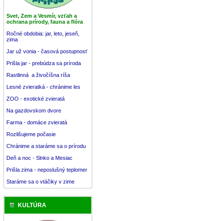
Svet, Zem a Vesmír, vzťah a
ochrana prírody, fauna a flóra
Ročné obdobia: jar, leto, jeseň,
zima
Jar už vonia - časová postupnosť
Prišla jar - prebúdza sa príroda
Rastlinná a živočíšna ríša
Lesné zvieratká - chránime les
ZOO - exotické zvieratá
Na gazdovskom dvore
Farma - domáce zvieratá
Rozlišujeme počasie
Chránime a staráme sa o prírodu
Deň a noc - Slnko a Mesiac
Prišla zima - neposlušný teplomer
Staráme sa o vtáčiky v zime
KULTÚRA