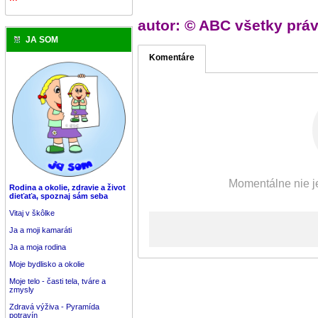
autor: © ABC všetky prá
JA SOM
Komentáre
Momentálne nie je
Rodina a okolie, zdravie a život
dieťaťa, spoznaj sám seba
Vitaj v škôlke
Ja a moji kamaráti
Ja a moja rodina
Moje bydlisko a okolie
Moje telo - časti tela, tváre a
zmysly
Zdravá výživa - Pyramída
potravín