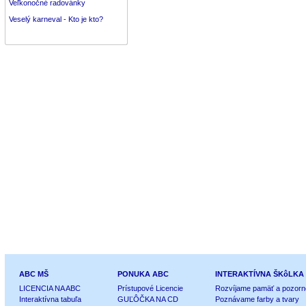
Veľkonočné radovánky
Veselý karneval - Kto je kto?
ABC MŠ
PONUKA ABC
INTERAKTÍVNA ŠKôLKA
LICENCIA NA ABC
Prístupové Licencie
Rozvíjame pamäť a pozorn
Interaktívna tabuľa
GUĽÔČKA NA CD
Poznávame farby a tvary