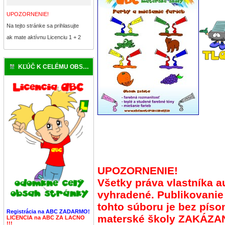
UPOZORNENIE!
Na tejto stránke sa prihlasujte
ak mate aktívnu Licenciu 1 + 2
KĽÚČ K CELÉMU OBSAHU
UPOZORNENIE!
Všetky práva vlastníka a
vyhradené. Publikovanie
tohto súboru je bez pís
Registrácia na ABC ZADARMO!
materské školy ZAKÁZA
LICENCIA na ABC ZA LACNO
!!!