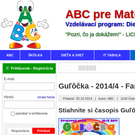
ABC pre Mat
Vzdelávací program: Die
"Pozri, čo ja dokážem!" - LI
ABC
ŠKÔLKA
DIEŤA A SVET
IT TABUĽA
Prihlásenie - Registrácia
E-mail
Guľôčka - 2014/4 - Fa
Heslo
strata hesla
Pridané: 25.10.2014
|
Autor: ABC
|
1140 číta
Stiahnite si časopis Guľ
pamätať si prihlásenie
Registrácia
Prihlásiť