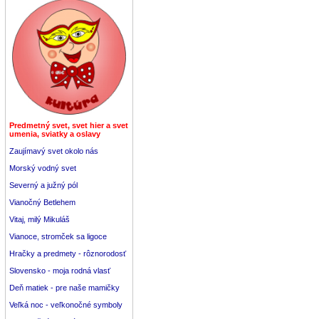
Predmetný svet, svet hier a svet
umenia, sviatky a oslavy
Zaujímavý svet okolo nás
Morský vodný svet
Severný a južný pól
Vianočný Betlehem
Vitaj, milý Mikuláš
Vianoce, stromček sa ligoce
Hračky a predmety - rôznorodosť
Slovensko - moja rodná vlasť
Deň matiek - pre naše mamičky
Veľká noc - veľkonočné symboly