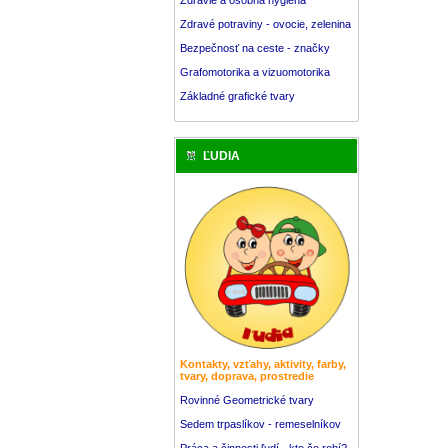
Zdravé potraviny - ovocie, zelenina
Bezpečnosť na ceste - značky
Grafomotorika a vizuomotorika
Základné grafické tvary
ĽUDIA
Kontakty, vzťahy, aktivity, farby,
tvary, doprava, prostredie
Rovinné Geometrické tvary
Sedem trpaslíkov - remeselníkov
Práca a činnosti ľudí - kto čo robí?