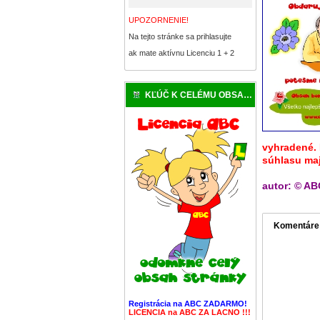
UPOZORNENIE!
Na tejto stránke sa prihlasujte
ak mate aktívnu Licenciu 1 + 2
KĽÚČ K CELÉMU OBSAHU
vyhradené. 
súhlasu ma
autor: © AB
Komentáre
Registrácia na ABC ZADARMO!
LICENCIA na ABC ZA LACNO !!!