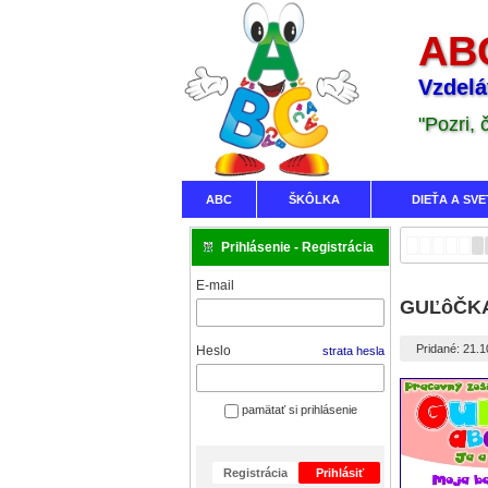
ABC
Vzdelá
"Pozri,
ABC
ŠKÔLKA
DIEŤA A SVE
Prihlásenie - Registrácia
E-mail
GUĽôČKA 
Pridané: 21.
Heslo
strata hesla
pamätať si prihlásenie
Registrácia
Prihlásiť