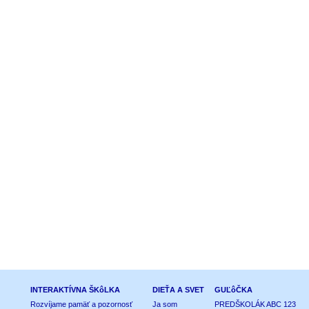
INTERAKTÍVNA ŠKôLKA
DIEŤA A SVET
GUĽôČKA
Rozvíjame pamäť a pozornosť
Ja som
PREDŠKOLÁK ABC 123