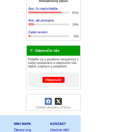
Interaktívnej tabuli
Áno, čo najrýchlejšie
81%
Áno, ale postupne
14%
Zatiaľ neviem
5%
Odporučte nás
Podeľte sa o pozitívnu skúsenosť z
našej spolupráce a odporučte nás
Vašim známym a priateľom:
Odporučiť
Zdieľať aktuálnu stránku
WIKI MAPA
KONTAKT
Žilinský kraj
Obežník ABC