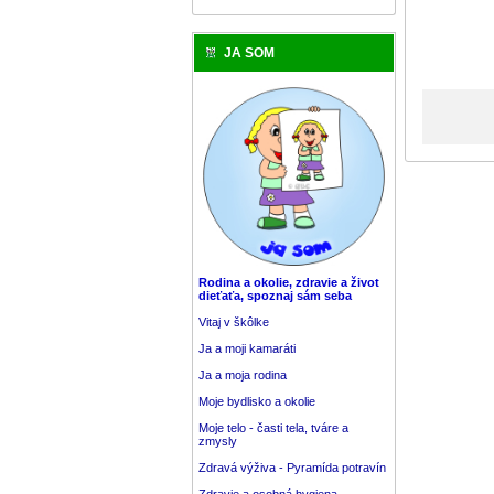
JA SOM
Rodina a okolie, zdravie a život
dieťaťa, spoznaj sám seba
Vitaj v škôlke
Ja a moji kamaráti
Ja a moja rodina
Moje bydlisko a okolie
Moje telo - časti tela, tváre a
zmysly
Zdravá výživa - Pyramída potravín
Zdravie a osobná hygiena