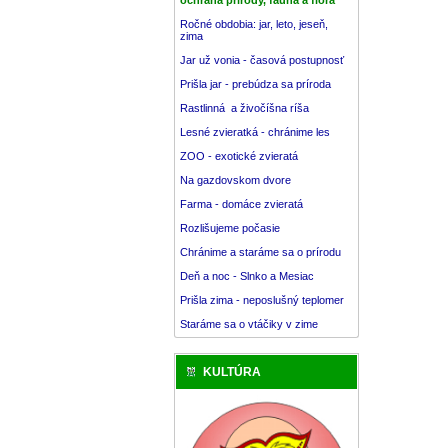
Ročné obdobia: jar, leto, jeseň,
zima
Jar už vonia - časová postupnosť
Prišla jar - prebúdza sa príroda
Rastlinná a živočíšna ríša
Lesné zvieratká - chránime les
ZOO - exotické zvieratá
Na gazdovskom dvore
Farma - domáce zvieratá
Rozlišujeme počasie
Chránime a staráme sa o prírodu
Deň a noc - Slnko a Mesiac
Prišla zima - neposlušný teplomer
Staráme sa o vtáčiky v zime
KULTÚRA