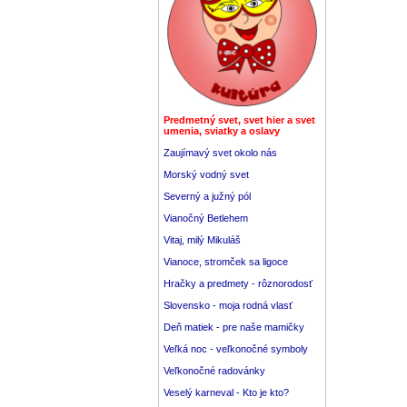
Predmetný svet, svet hier a svet
umenia, sviatky a oslavy
Zaujímavý svet okolo nás
Morský vodný svet
Severný a južný pól
Vianočný Betlehem
Vitaj, milý Mikuláš
Vianoce, stromček sa ligoce
Hračky a predmety - rôznorodosť
Slovensko - moja rodná vlasť
Deň matiek - pre naše mamičky
Veľká noc - veľkonočné symboly
Veľkonočné radovánky
Veselý karneval - Kto je kto?