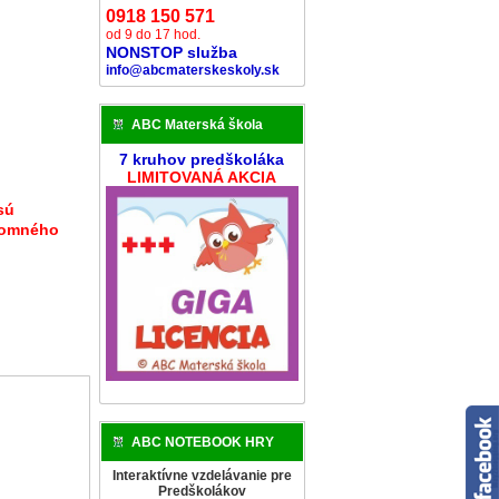
0918 150 571
od 9 do 17 hod.
NONSTOP služba
info@abcmaterskeskoly.sk
ABC Materská škola
7 kruhov predškoláka
LIMITOVANÁ AKCIA
sú
ísomného
ABC NOTEBOOK HRY
Interaktívne vzdelávanie pre
Predškolákov