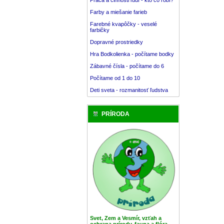
Farby a miešanie farieb
Farebné kvapôčky - veselé
farbičky
Dopravné prostriedky
Hra Bodkolienka - počítame bodky
Zábavné čísla - počítame do 6
Počítame od 1 do 10
Deti sveta - rozmanitosť ľudstva
PRÍRODA
Svet, Zem a Vesmír, vzťah a
ochrana prírody, fauna a flóra