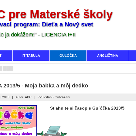
 pre Materské školy
vací program: Dieťa a Nový svet
 čo ja dokážem!" - LICENCIA I+II
T
IT TABUĽA
GUĽÔČKA
ANGLIČTINA
2013/5 - Moja babka a môj dedko
10.2013
|
Autor: ABC
|
723 čítaní / zobrazení
Stiahnite si časopis Guľôčka 2013/5