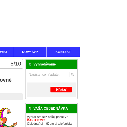
WIKI
NOVÝ ŠVP
KONTAKT
5
/
10
Vyhľadávanie
covné
Hľadať
VAŠA OBJEDNÁVKA
Vybrali ste si z našej ponuky?
ĎAKUJEME!
Objednať si môžete aj telefonicky