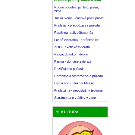
Ročné obdobia: jar, leto, jeseň,
zima
Jar už vonia - časová postupnosť
Prišla jar - prebúdza sa príroda
Rastlinná a živočíšna ríša
Lesné zvieratká - chránime les
ZOO - exotické zvieratá
Na gazdovskom dvore
Farma - domáce zvieratá
Rozlišujeme počasie
Chránime a staráme sa o prírodu
Deň a noc - Slnko a Mesiac
Prišla zima - neposlušný teplomer
Staráme sa o vtáčiky v zime
KULTÚRA