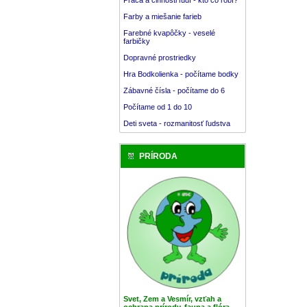
Farby a miešanie farieb
Farebné kvapôčky - veselé
farbičky
Dopravné prostriedky
Hra Bodkolienka - počítame bodky
Zábavné čísla - počítame do 6
Počítame od 1 do 10
Deti sveta - rozmanitosť ľudstva
PRÍRODA
Svet, Zem a Vesmír, vzťah a
ochrana prírody, fauna a flóra