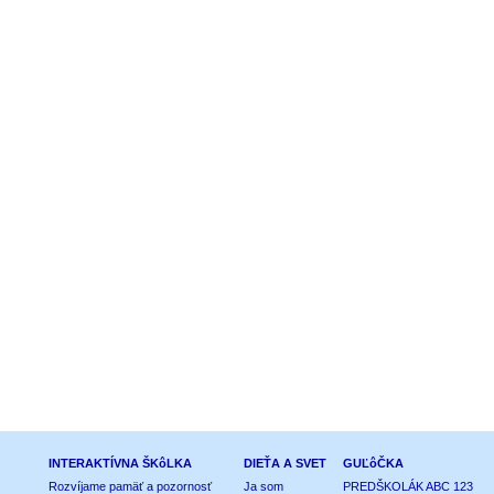
INTERAKTÍVNA ŠKôLKA
DIEŤA A SVET
GUĽôČKA
Rozvíjame pamäť a pozornosť
Ja som
PREDŠKOLÁK ABC 123