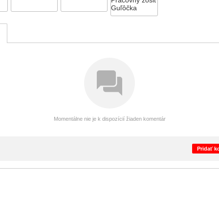
Pracovný zošit
Guľôčka
Momentálne nie je k dispozícií žiaden komentár
Pridať 