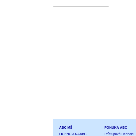
ABC MŠ
PONUKA ABC
LICENCIA NA ABC
Prístupové Licencie