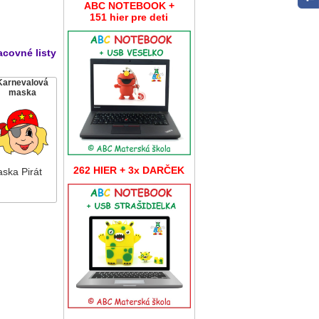
ABC NOTEBOOK +
151 hier pre deti
acovné listy
Karnevalová
maska
262 HIER + 3x DARČEK
ska Pirát