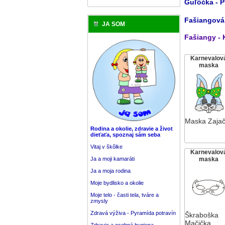
Guľôčka - P
Fašiangová 
JA SOM
Fašiangy - 
Karnevalov
maska
Maska Zajač
Rodina a okolie, zdravie a život
dieťaťa, spoznaj sám seba
Vitaj v škôlke
Karnevalov
Ja a moji kamaráti
maska
Ja a moja rodina
Moje bydlisko a okolie
Moje telo - časti tela, tváre a
zmysly
Zdravá výživa - Pyramída potravín
Škraboška
Mačička
Zdravie a osobná hygiena