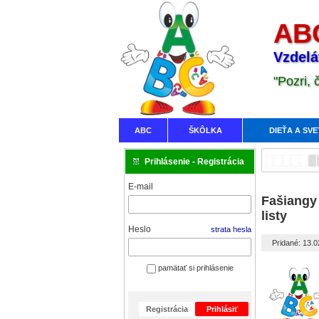
ABC
Vzdelá
"Pozri,
ABC
ŠKÔLKA
DIEŤA A SVE
Prihlásenie - Registrácia
E-mail
Fašiangy 
listy
Heslo
strata hesla
Pridané: 13.
pamätať si prihlásenie
Registrácia
Prihlásiť