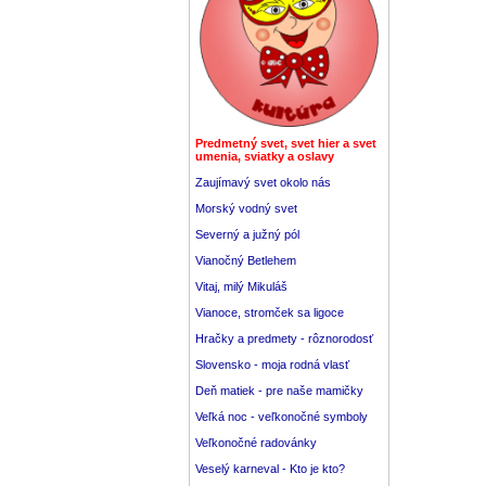
Predmetný svet, svet hier a svet
umenia, sviatky a oslavy
Zaujímavý svet okolo nás
Morský vodný svet
Severný a južný pól
Vianočný Betlehem
Vitaj, milý Mikuláš
Vianoce, stromček sa ligoce
Hračky a predmety - rôznorodosť
Slovensko - moja rodná vlasť
Deň matiek - pre naše mamičky
Veľká noc - veľkonočné symboly
Veľkonočné radovánky
Veselý karneval - Kto je kto?