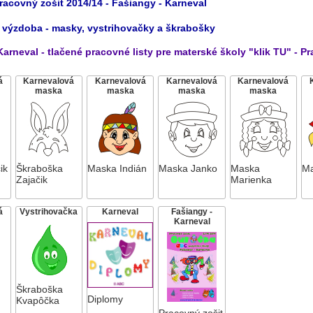
racovný zošit 2014/14 - Fašiangy - Karneval
výzdoba - masky, vystrihovačky a škrabošky
Karneval - tlačené pracovné listy pre materské školy "klik TU" - Pr
á
Karnevalová
Karnevalová
Karnevalová
Karnevalová
maska
maska
maska
maska
ik
Škraboška
Maska Indián
Maska Janko
Maska
Ma
Zajačik
Marienka
á
Vystrihovačka
Karneval
Fašiangy -
Karneval
Škraboška
Diplomy
Kvapôčka