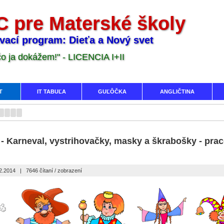
 pre Materské školy
vací program: Dieťa a Nový svet
 čo ja dokážem!" - LICENCIA I+II
T
IT TABUĽA
GUĽÔČKA
ANGLIČTINA
- Karneval, vystrihovačky, masky a škrabošky - pra
02.2014
|
7646 čítaní / zobrazení