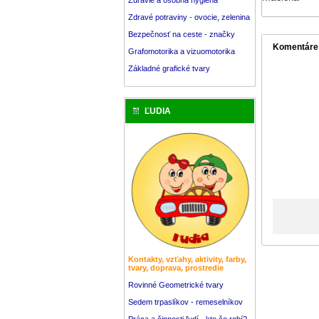
Zdravé potraviny - ovocie, zelenina
Bezpečnosť na ceste - značky
Komentáre
Grafomotorika a vizuomotorika
Základné grafické tvary
ĽUDIA
Kontakty, vzťahy, aktivity, farby,
tvary, doprava, prostredie
Rovinné Geometrické tvary
Sedem trpaslíkov - remeselníkov
Práca a činnosti ľudí - kto čo robí?