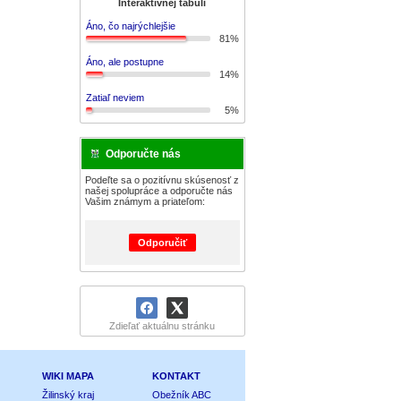
Interaktívnej tabuli
Áno, čo najrýchlejšie
81%
Áno, ale postupne
14%
Zatiaľ neviem
5%
Odporučte nás
Podeľte sa o pozitívnu skúsenosť z
našej spolupráce a odporučte nás
Vašim známym a priateľom:
Odporučiť
Zdieľať aktuálnu stránku
WIKI MAPA
KONTAKT
Žilinský kraj
Obežník ABC