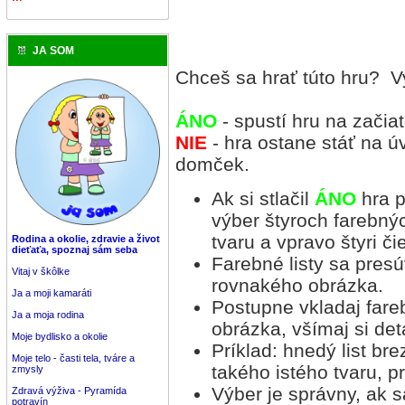
JA SOM
Chceš sa hrať túto hr
ÁNO
- spustí hru na začia
NIE
- hra ostane stáť na ú
domček.
Ak si stlačil
ÁNO
hra p
výber štyroch farebných
tvaru a vpravo štyri čie
Rodina a okolie, zdravie a život
dieťaťa, spoznaj sám seba
Farebné listy sa pre
Vitaj v škôlke
rovnakého obrázka.
Ja a moji kamaráti
Postupne vkladaj fare
Ja a moja rodina
obrázka, všímaj si deta
Moje bydlisko a okolie
Príklad: hnedý list br
Moje telo - časti tela, tváre a
takého istého tvaru, p
zmysly
Výber je správny, ak s
Zdravá výživa - Pyramída
potravín