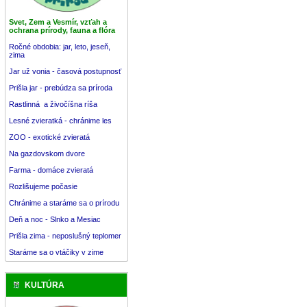
Svet, Zem a Vesmír, vzťah a
ochrana prírody, fauna a flóra
Ročné obdobia: jar, leto, jeseň,
zima
Jar už vonia - časová postupnosť
Prišla jar - prebúdza sa príroda
Rastlinná a živočíšna ríša
Lesné zvieratká - chránime les
ZOO - exotické zvieratá
Na gazdovskom dvore
Farma - domáce zvieratá
Rozlišujeme počasie
Chránime a staráme sa o prírodu
Deň a noc - Slnko a Mesiac
Prišla zima - neposlušný teplomer
Staráme sa o vtáčiky v zime
KULTÚRA