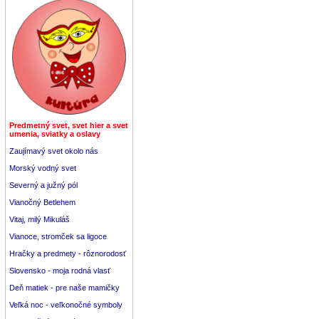
Predmetný svet, svet hier a svet
umenia, sviatky a oslavy
Zaujímavý svet okolo nás
Morský vodný svet
Severný a južný pól
Vianočný Betlehem
Vitaj, milý Mikuláš
Vianoce, stromček sa ligoce
Hračky a predmety - rôznorodosť
Slovensko - moja rodná vlasť
Deň matiek - pre naše mamičky
Veľká noc - veľkonočné symboly