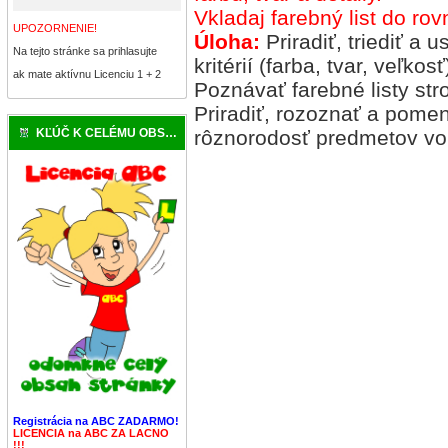
Vkladaj farebný list do ro
UPOZORNENIE!
Úloha:
Priradiť, triediť a
Na tejto stránke sa prihlasujte
kritérií (farba, tvar, veľkosť
ak mate aktívnu Licenciu 1 + 2
Poznávať farebné listy str
Priradiť, rozoznať a pome
KĽÚČ K CELÉMU OBSAHU
rôznorodosť predmetov vo
Registrácia na ABC ZADARMO!
LICENCIA na ABC ZA LACNO
!!!