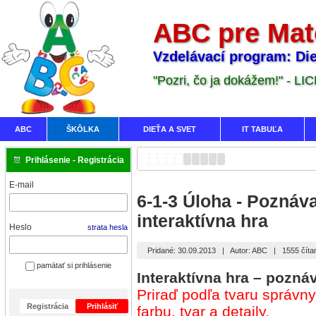
ABC pre Mat
Vzdelávací program: Die
"Pozri, čo ja dokážem!" - LI
ABC
ŠKÔLKA
DIEŤA A SVET
IT TABUĽA
Prihlásenie - Registrácia
E-mail
6-1-3 Úloha - Poznáv
interaktívna hra
Heslo
strata hesla
Pridané: 30.09.2013
|
Autor: ABC
|
1555 číta
pamätať si prihlásenie
Interaktívna hra – pozná
Priraď podľa tvaru správny 
Registrácia
Prihlásiť
farbu, tvar a detaily.