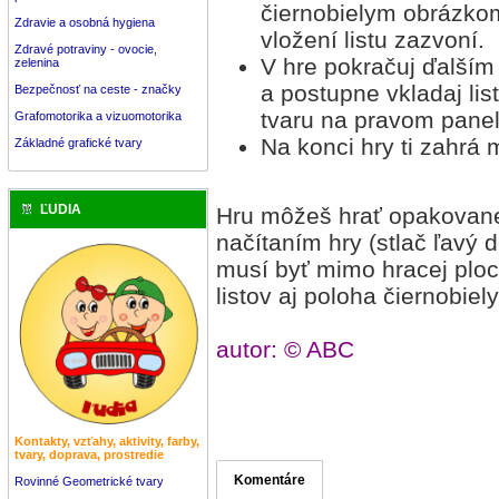
čiernobielym obrázkom
Zdravie a osobná hygiena
vložení listu zazvoní.
Zdravé potraviny - ovocie,
V hre pokračuj ďalší
zelenina
a postupne vkladaj li
Bezpečnosť na ceste - značky
tvaru na pravom paneli
Grafomotorika a vizuomotorika
Na konci hry ti zahrá 
Základné grafické tvary
ĽUDIA
Hru môžeš hrať opakovan
načítaním hry (stlač ľavý
musí byť mimo hracej plo
listov aj poloha čiernobiel
autor: © ABC
Kontakty, vzťahy, aktivity, farby,
tvary, doprava, prostredie
Komentáre
Rovinné Geometrické tvary