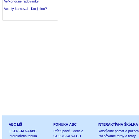
Veľkonočné radovánky
Veselý karneval - Kto je kto?
ABC MŠ
PONUKA ABC
INTERAKTÍVNA ŠKôLKA
LICENCIA NA ABC
Prístupové Licencie
Rozvíjame pamäť a pozorn
Interaktívna tabuľa
GUĽÔČKA NA CD
Poznávame farby a tvary