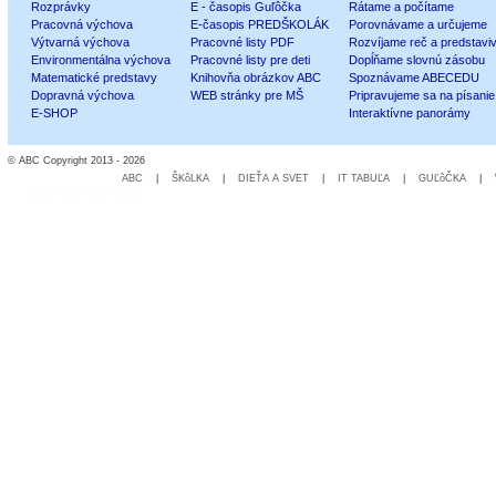
Rozprávky
E - časopis Guľôčka
Rátame a počítame
Pracovná výchova
E-časopis PREDŠKOLÁK
Porovnávame a určujeme
Výtvarná výchova
Pracovné listy PDF
Rozvíjame reč a predstavi
Environmentálna výchova
Pracovné listy pre deti
Dopĺňame slovnú zásobu
Matematické predstavy
Knihovňa obrázkov ABC
Spoznávame ABECEDU
Dopravná výchova
WEB stránky pre MŠ
Pripravujeme sa na písanie
E-SHOP
Interaktívne panorámy
© ABC Copyright 2013 - 2026
ABC
|
ŠKôLKA
|
DIEŤA A SVET
|
IT TABUĽA
|
GUĽôČKA
|