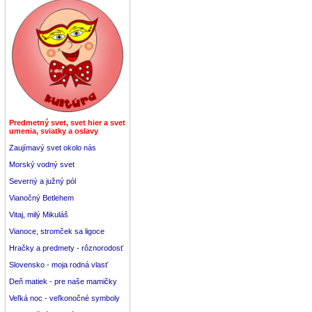
Predmetný svet, svet hier a svet
umenia, sviatky a oslavy
Zaujímavý svet okolo nás
Morský vodný svet
Severný a južný pól
Vianočný Betlehem
Vitaj, milý Mikuláš
Vianoce, stromček sa ligoce
Hračky a predmety - rôznorodosť
Slovensko - moja rodná vlasť
Deň matiek - pre naše mamičky
Veľká noc - veľkonočné symboly