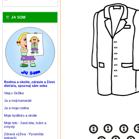
JA SOM
Rodina a okolie, zdravie a život
dieťaťa, spoznaj sám seba
Vitaj v škôlke
Ja a moji kamaráti
Ja a moja rodina
Moje bydlisko a okolie
Moje telo - časti tela, tváre a
zmysly
Zdravá výživa - Pyramída
potravín