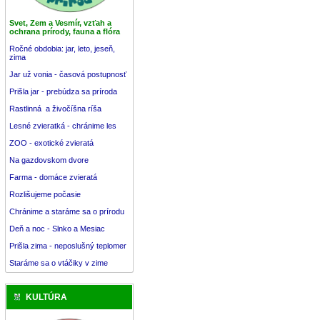
Svet, Zem a Vesmír, vzťah a
ochrana prírody, fauna a flóra
Ročné obdobia: jar, leto, jeseň,
zima
Jar už vonia - časová postupnosť
Prišla jar - prebúdza sa príroda
Rastlinná a živočíšna ríša
Lesné zvieratká - chránime les
ZOO - exotické zvieratá
Na gazdovskom dvore
Farma - domáce zvieratá
Rozlišujeme počasie
Chránime a staráme sa o prírodu
Deň a noc - Slnko a Mesiac
Prišla zima - neposlušný teplomer
Staráme sa o vtáčiky v zime
KULTÚRA