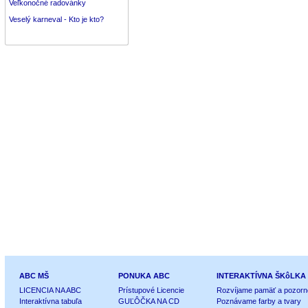
Veľkonočné radovánky
Veselý karneval - Kto je kto?
ABC MŠ
PONUKA ABC
INTERAKTÍVNA ŠKôLKA
LICENCIA NA ABC
Prístupové Licencie
Rozvíjame pamäť a pozorn
Interaktívna tabuľa
GUĽÔČKA NA CD
Poznávame farby a tvary