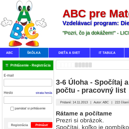
ABC pre Mat
Vzdelávací program: Die
"Pozri, čo ja dokážem!" - LI
ABC
ŠKÔLKA
DIEŤA A SVET
IT TABUĽA
Prihlásenie - Registrácia
E-mail
3-6 Úloha - Spočítaj 
počtu - pracovný list
Heslo
strata hesla
Pridané: 14.11.2013
|
Autor: ABC
|
222 čítaní
pamätať si prihlásenie
Rátame a počítame
Prezri si obrázok.
Registrácia
Prihlásiť
Spočítaj, koľko je gombík