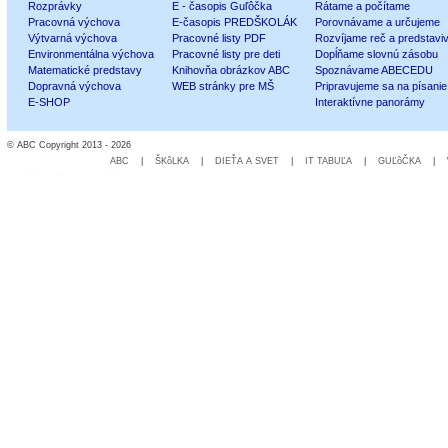
Rozprávky
E - časopis Guľôčka
Rátame a počítame
Pracovná výchova
E-časopis PREDŠKOLÁK
Porovnávame a určujeme
Výtvarná výchova
Pracovné listy PDF
Rozvíjame reč a predstavi
Environmentálna výchova
Pracovné listy pre deti
Dopĺňame slovnú zásobu
Matematické predstavy
Knihovňa obrázkov ABC
Spoznávame ABECEDU
Dopravná výchova
WEB stránky pre MŠ
Pripravujeme sa na písanie
E-SHOP
Interaktívne panorámy
© ABC Copyright 2013 - 2026
ABC
|
ŠKôLKA
|
DIEŤA A SVET
|
IT TABUĽA
|
GUĽôČKA
|