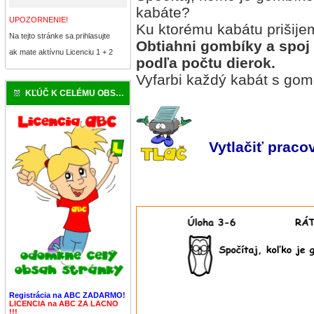
kabáte?
UPOZORNENIE!
Ku ktorému kabátu prišij
Na tejto stránke sa prihlasujte
Obtiahni gombíky a spoj
ak mate aktívnu Licenciu 1 + 2
podľa počtu dierok.
Vyfarbi každý kabát s gom
KĽÚČ K CELÉMU OBSAHU
Vytlačiť pracov
Registrácia na ABC ZADARMO!
LICENCIA na ABC ZA LACNO
!!!