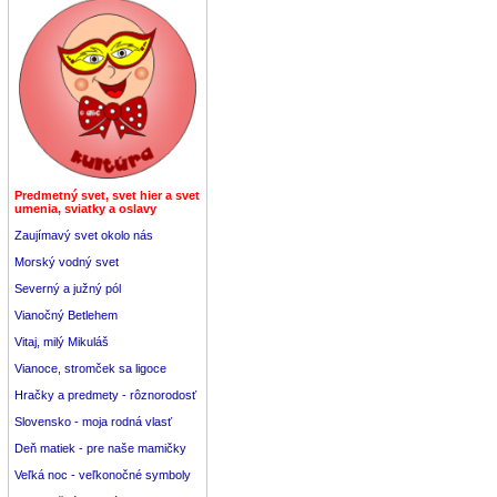
Predmetný svet, svet hier a svet
umenia, sviatky a oslavy
Zaujímavý svet okolo nás
Morský vodný svet
Severný a južný pól
Vianočný Betlehem
Vitaj, milý Mikuláš
Vianoce, stromček sa ligoce
Hračky a predmety - rôznorodosť
Slovensko - moja rodná vlasť
Deň matiek - pre naše mamičky
Veľká noc - veľkonočné symboly