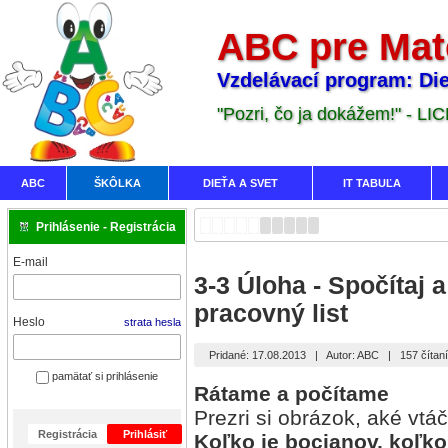
ABC pre Mat
Vzdelávací program: Die
"Pozri, čo ja dokážem!" - LI
ABC
ŠKÔLKA
DIEŤA A SVET
IT TABUĽA
Prihlásenie - Registrácia
E-mail
3-3 Úloha - Spočítaj 
pracovný list
Heslo
strata hesla
Pridané: 17.08.2013
|
Autor: ABC
|
157 čítan
pamätať si prihlásenie
Rátame a počítame
Prezri si obrázok, aké vtáč
Registrácia
Prihlásiť
Koľko je bocianov, koľko