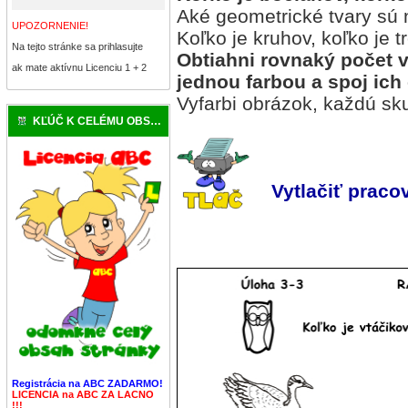
Aké geometrické tvary sú
UPOZORNENIE!
Koľko je kruhov, koľko je t
Na tejto stránke sa prihlasujte
Obtiahni rovnaký počet 
ak mate aktívnu Licenciu 1 + 2
jednou farbou a spoj ich 
Vyfarbi obrázok, každú sk
KĽÚČ K CELÉMU OBSAHU
Vytlačiť pracov
Registrácia na ABC ZADARMO!
LICENCIA na ABC ZA LACNO
!!!