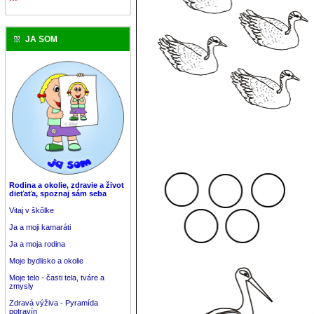
JA SOM
Rodina a okolie, zdravie a život
dieťaťa, spoznaj sám seba
Vitaj v škôlke
Ja a moji kamaráti
Ja a moja rodina
Moje bydlisko a okolie
Moje telo - časti tela, tváre a
zmysly
Zdravá výživa - Pyramída
potravín