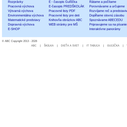
Rozprávky
E - časopis Guľôčka
Rátame a počítame
Pracovná výchova
E-časopis PREDŠKOLÁK
Porovnávame a určujeme
Výtvarná výchova
Pracovné listy PDF
Rozvíjame reč a predstavi
Environmentálna výchova
Pracovné listy pre deti
Dopĺňame slovnú zásobu
Matematické predstavy
Knihovňa obrázkov ABC
Spoznávame ABECEDU
Dopravná výchova
WEB stránky pre MŠ
Pripravujeme sa na písanie
E-SHOP
Interaktívne panorámy
© ABC Copyright 2013 - 2026
ABC
|
ŠKôLKA
|
DIEŤA A SVET
|
IT TABUĽA
|
GUĽôČKA
|