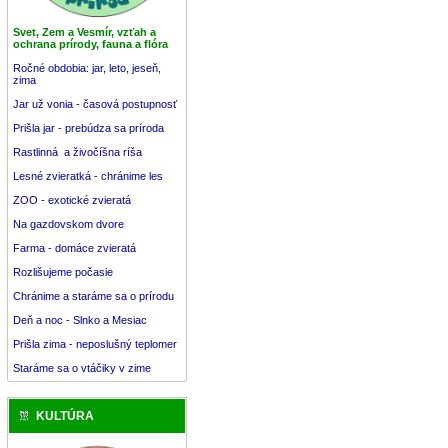
Svet, Zem a Vesmír, vzťah a
ochrana prírody, fauna a flóra
Ročné obdobia: jar, leto, jeseň,
zima
Jar už vonia - časová postupnosť
Prišla jar - prebúdza sa príroda
Rastlinná a živočíšna ríša
Lesné zvieratká - chránime les
ZOO - exotické zvieratá
Na gazdovskom dvore
Farma - domáce zvieratá
Rozlišujeme počasie
Chránime a staráme sa o prírodu
Deň a noc - Slnko a Mesiac
Prišla zima - neposlušný teplomer
Staráme sa o vtáčiky v zime
KULTÚRA