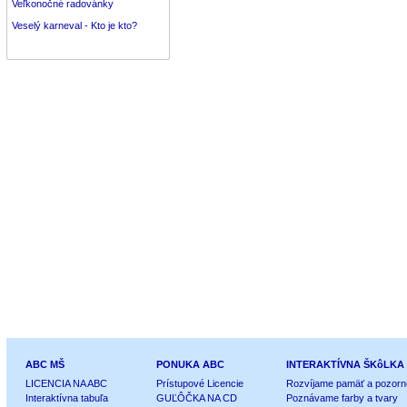
Veľkonočné radovánky
Veselý karneval - Kto je kto?
ABC MŠ
PONUKA ABC
INTERAKTÍVNA ŠKôLKA
LICENCIA NA ABC
Prístupové Licencie
Rozvíjame pamäť a pozorn
Interaktívna tabuľa
GUĽÔČKA NA CD
Poznávame farby a tvary