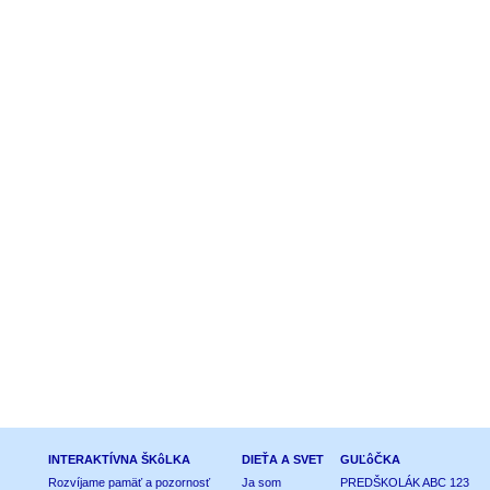
INTERAKTÍVNA ŠKôLKA
DIEŤA A SVET
GUĽôČKA
Rozvíjame pamäť a pozornosť
Ja som
PREDŠKOLÁK ABC 123