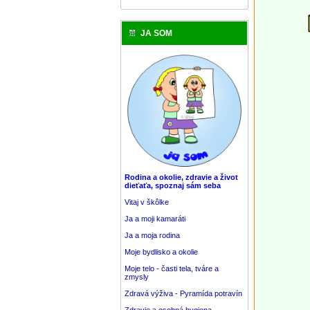
JA SOM
Rodina a okolie, zdravie a život
dieťaťa, spoznaj sám seba
Vitaj v škôlke
Ja a moji kamaráti
Ja a moja rodina
Moje bydlisko a okolie
Moje telo - časti tela, tváre a
zmysly
Zdravá výživa - Pyramída potravín
Zdravie a osobná hygiena