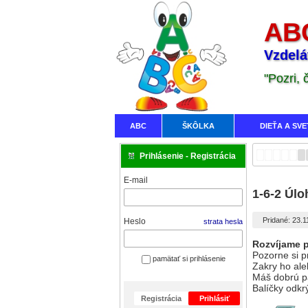
ABC
Vzdelá
"Pozri,
ABC
ŠKÔLKA
DIEŤA A SVE
Prihlásenie - Registrácia
E-mail
1-6-2 Úlo
Pridané: 23.1
Heslo
strata hesla
Rozvíjame p
Pozorne si pr
pamätať si prihlásenie
Zakry ho ale
Máš dobrú p
Balíčky odkr
Registrácia
Prihlásiť