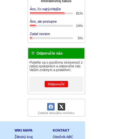
Interaktívnej tabuli
Áno, čo najrýchlejšie
81%
Áno, ale postupne
14%
Zatiaľ neviem
5%
Odporučte nás
Podeľte sa o pozitívnu skúsenosť z
našej spolupráce a odporučte nás
Vašim známym a priateľom:
Odporučiť
Zdieľať aktuálnu stránku
WIKI MAPA
KONTAKT
Žilinský kraj
Obežník ABC