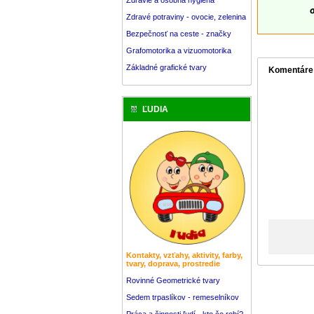
Zdravé potraviny - ovocie, zelenina
Bezpečnosť na ceste - značky
Grafomotorika a vizuomotorika
Základné grafické tvary
Komentáre
ĽUDIA
Kontakty, vzťahy, aktivity, farby,
tvary, doprava, prostredie
Rovinné Geometrické tvary
Sedem trpaslíkov - remeselníkov
Práca a činnosti ľudí - kto čo robí?