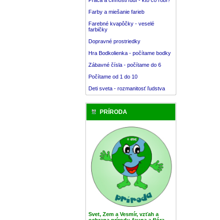
Farby a miešanie farieb
Farebné kvapôčky - veselé
farbičky
Dopravné prostriedky
Hra Bodkolienka - počítame bodky
Zábavné čísla - počítame do 6
Počítame od 1 do 10
Deti sveta - rozmanitosť ľudstva
PRÍRODA
Svet, Zem a Vesmír, vzťah a
ochrana prírody, fauna a flóra