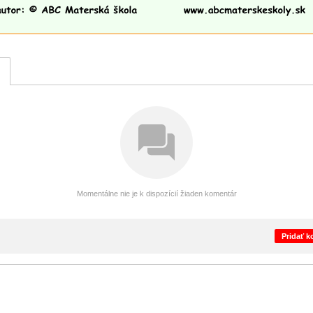
Momentálne nie je k dispozícií žiaden komentár
Pridať 