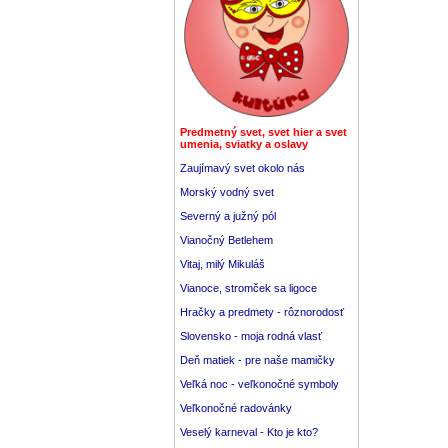
Predmetný svet, svet hier a svet
umenia, sviatky a oslavy
Zaujímavý svet okolo nás
Morský vodný svet
Severný a južný pól
Vianočný Betlehem
Vitaj, milý Mikuláš
Vianoce, stromček sa ligoce
Hračky a predmety - rôznorodosť
Slovensko - moja rodná vlasť
Deň matiek - pre naše mamičky
Veľká noc - veľkonočné symboly
Veľkonočné radovánky
Veselý karneval - Kto je kto?