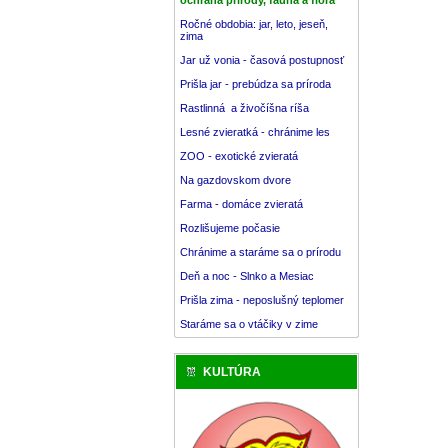
Ročné obdobia: jar, leto, jeseň,
zima
Jar už vonia - časová postupnosť
Prišla jar - prebúdza sa príroda
Rastlinná a živočíšna ríša
Lesné zvieratká - chránime les
ZOO - exotické zvieratá
Na gazdovskom dvore
Farma - domáce zvieratá
Rozlišujeme počasie
Chránime a staráme sa o prírodu
Deň a noc - Slnko a Mesiac
Prišla zima - neposlušný teplomer
Staráme sa o vtáčiky v zime
KULTÚRA