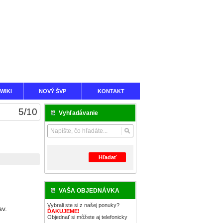
WIKI
NOVÝ ŠVP
KONTAKT
5
/
10
Vyhľadávanie
Hľadať
VAŠA OBJEDNÁVKA
Vybrali ste si z našej ponuky?
av.
ĎAKUJEME!
Objednať si môžete aj telefonicky