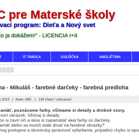
 pre Materské školy
vací program: Dieťa a Nový svet
 čo ja dokážem!" - LICENCIA I+II
T
IT TABUĽA
GUĽÔČKA
ANGLIČTINA
ha - Mikuláš - farebné darčeky - farebná predloha
1.2013
|
Autor: ABC
|
140 čítaní / zobrazení
amäť, poznávame farby, všímame si detaily a drobné vzory.
ezri obrázok. Všímaj si detaily.
bo si zavri oči a skús si zapamätať akej farby sú darčeky.
amäť alebo sa musíš stále dívať na farebné obrázky?
ývaj postupne a skontroluj správnosť vyfarbenie, prípadnú chybu si opr