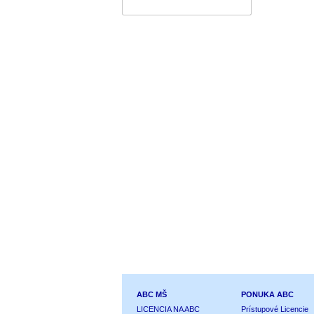
ABC MŠ
PONUKA ABC
LICENCIA NA ABC
Prístupové Licencie