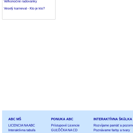
Veľkonočné radovánky
Veselý karneval - Kto je kto?
ABC MŠ
PONUKA ABC
INTERAKTÍVNA ŠKôLKA
LICENCIA NA ABC
Prístupové Licencie
Rozvíjame pamäť a pozorn
Interaktívna tabuľa
GUĽÔČKA NA CD
Poznávame farby a tvary