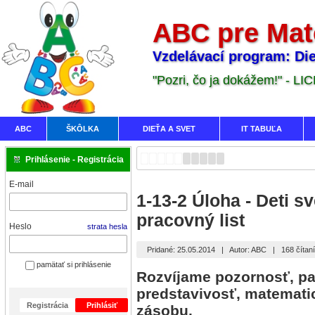
ABC pre Mat
Vzdelávací program: Die
"Pozri, čo ja dokážem!" - LI
ABC
ŠKÔLKA
DIEŤA A SVET
IT TABUĽA
Prihlásenie - Registrácia
E-mail
1-13-2 Úloha - Deti sv
pracovný list
Heslo
strata hesla
Pridané: 25.05.2014
|
Autor: ABC
|
168 čítan
pamätať si prihlásenie
Rozvíjame pozornosť, pa
predstavivosť, matemati
Registrácia
Prihlásiť
zásobu.