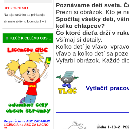
Poznávame deti sveta. Čo
UPOZORNENIE!
Prezri si obrázok. Kto je 
Na tejto stránke sa prihlasujte
Spočítaj všetky deti, vší
ak mate aktívnu Licenciu 1 + 2
koľko chlapcov?
Čo ktoré dieťa drží v ruk
KĽÚČ K CELÉMU OBSAHU
Všímaj si detaily.
Koľko detí je vľavo, vprav
vľavo a koľko detí sa poz
Vyfarbi obrázok. Každé die
Vytlačiť pracov
Registrácia na ABC ZADARMO!
LICENCIA na ABC ZA LACNO
!!!