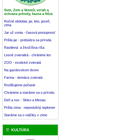
Svet, Zem a Vesmír, vzťah a
ochrana prírody, fauna a flóra
Ročné obdobia: jar, leto, jeseň,
zima
Jar už vonia - časová postupnosť
Prišla jar - prebúdza sa príroda
Rastlinná a živočíšna ríša
Lesné zvieratká - chránime les
ZOO - exotické zvieratá
Na gazdovskom dvore
Farma - domáce zvieratá
Rozlišujeme počasie
Chránime a staráme sa o prírodu
Deň a noc - Slnko a Mesiac
Prišla zima - neposlušný teplomer
Staráme sa o vtáčiky v zime
KULTÚRA