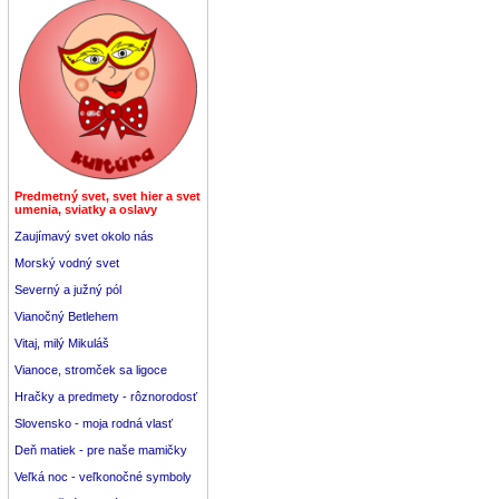
Predmetný svet, svet hier a svet
umenia, sviatky a oslavy
Zaujímavý svet okolo nás
Morský vodný svet
Severný a južný pól
Vianočný Betlehem
Vitaj, milý Mikuláš
Vianoce, stromček sa ligoce
Hračky a predmety - rôznorodosť
Slovensko - moja rodná vlasť
Deň matiek - pre naše mamičky
Veľká noc - veľkonočné symboly