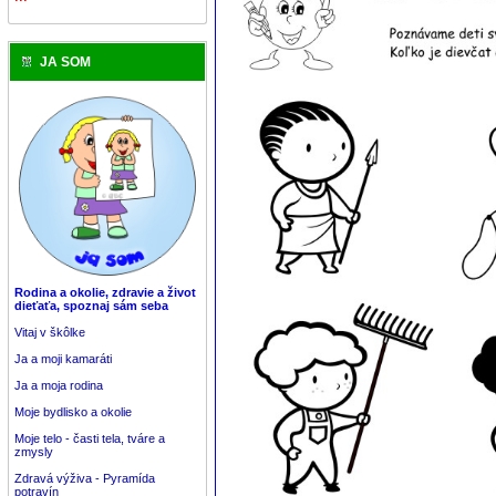
JA SOM
Rodina a okolie, zdravie a život
dieťaťa, spoznaj sám seba
Vitaj v škôlke
Ja a moji kamaráti
Ja a moja rodina
Moje bydlisko a okolie
Moje telo - časti tela, tváre a
zmysly
Zdravá výživa - Pyramída
potravín